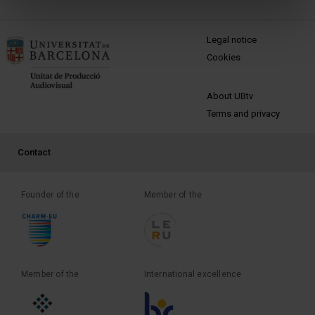
MENÚ PEU 1
Legal notice
Cookies
PEU 2
About UBtv
Terms and privacy
PEU 3
Contact
Founder of the
Member of the
Member of the
International excellence