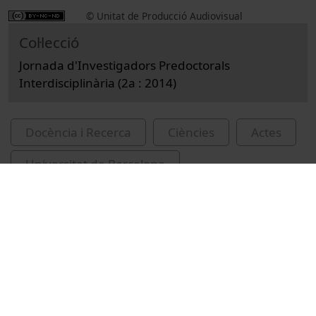
© Unitat de Producció Audiovisual
Col·lecció
Jornada d'Investigadors Predoctorals
Interdisciplinària (2a : 2014)
Docència i Recerca
Ciències
Actes
Universitat de Barcelona
Jornada d'Investigadors Predoctorals
Interdisciplinària