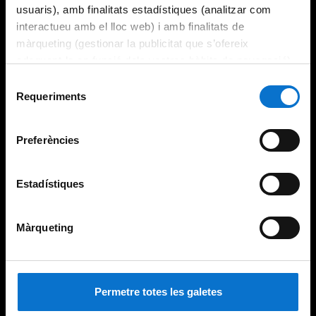
usuaris), amb finalitats estadístiques (analitzar com
interactueu amb el lloc web) i amb finalitats de
màrqueting (gestionar la publicitat que s’ofereix
adequant-la en funció dels vostres hàbits de navegació).
Per obtenir més informació sobre les galetes podeu
Selecció
consultar la
Política de galetes del lloc web de la
Requeriments
de
Universitat de Barcelona
.
consentiment
Preferències
Estadístiques
Màrqueting
Permetre totes les galetes