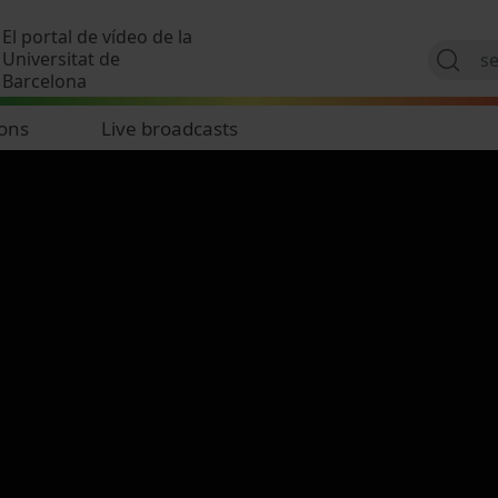
Skip to main content
El portal de vídeo de la
Universitat de
Barcelona
ions
Live broadcasts