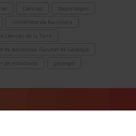
nal
Ciències
Reportatges
Universitat de Barcelona
e Ciències de la Terra
at de Barcelona. Facultat de Geologia
er als estudiants
geologia