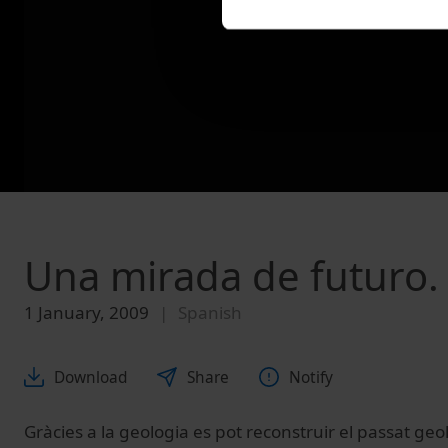
Una mirada de futuro.
1 January, 2009
Spanish
Download
Share
Notify
Gràcies a la geologia es pot reconstruir el passat geo