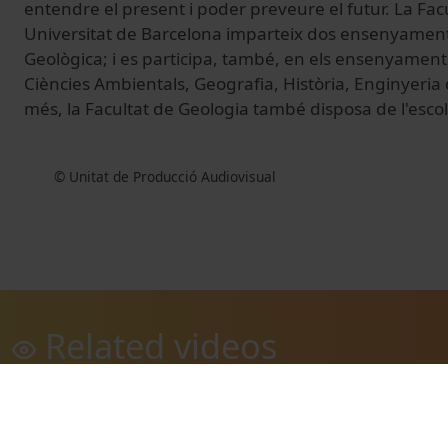
entendre el present i poder preveure el futur. La Fac
Universitat de Barcelona imparteix dos ensenyaments
Geològica; i es participa, també, en els ensenyaments
Ciències Ambientals, Geografia, Història, Enginyeria d
més, la Facultat de Geologia també disposa de l'esc
© Unitat de Producció Audiovisual
Related videos