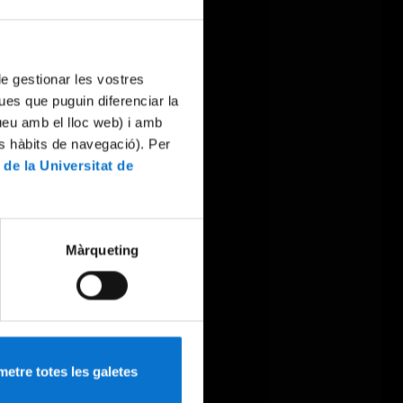
 de gestionar les vostres
ues que puguin diferenciar la
tueu amb el lloc web) i amb
es hàbits de navegació). Per
 de la Universitat de
Màrqueting
etre totes les galetes