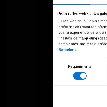
Aquest lloc web utilitza gal
El lloc web de la Universitat 
preferències (recordar infor
vostra experiència de la d’al
finalitats de màrqueting (gest
obtenir més informació sobre
Barcelona
.
Selecció
Requeriments
de
consentiment