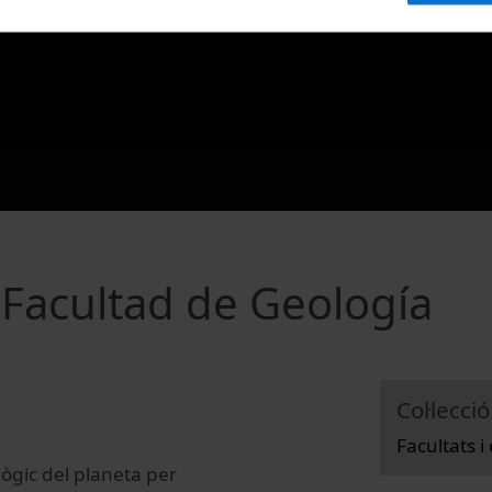
 Facultad de Geología
Col·lecció
Facultats i
lògic del planeta per