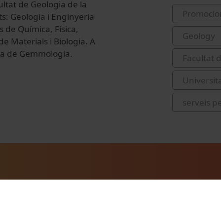
ultat de Geologia de la
Promocio
: Geologia i Enginyeria
 de Química, Física,
Geology
e Materials i Biologia. A
ola de Gemmologia.
Facultat d
Universit
serveis p