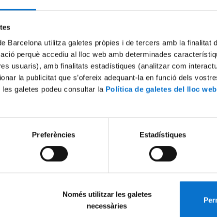
Try again
etes
de Barcelona utilitza galetes pròpies i de tercers amb la finalitat
mació perquè accediu al lloc web amb determinades característiq
tres usuaris), amb finalitats estadístiques (analitzar com interac
ionar la publicitat que s’ofereix adequant-la en funció dels vostr
 les galetes podeu consultar la
Política de galetes del lloc web
Preferències
Estadístiques
Només utilitzar les galetes
Perm
necessàries