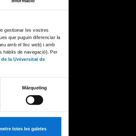
Informació
 de gestionar les vostres
ues que puguin diferenciar la
tueu amb el lloc web) i amb
es hàbits de navegació). Per
 de la Universitat de
Màrqueting
etre totes les galetes