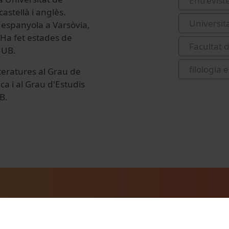
Entrevist
castellà i anglès.
Universit
 espanyola a Varsòvia,
 Ha fet estades de
Facultat 
 UB.
filologia 
iteratures al Grau de
ca i al Grau d'Estudis
B.