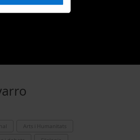
varro
nal
Arts i Humanitats