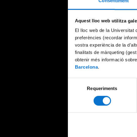
Consentiment
Aquest lloc web utilitza gal
El lloc web de la Universitat 
preferències (recordar infor
vostra experiència de la d’al
finalitats de màrqueting (gest
obtenir més informació sobre
Barcelona
.
Selecció
Requeriments
de
consentiment