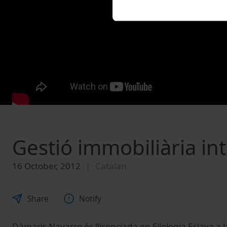
Gestió immobiliària in
16 October, 2012
Catalan
Share
Notify
Dàmaris Navarro és llicenciada en Filologia Eslava a l