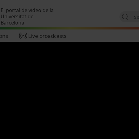
Skip to main content
El portal de vídeo de la
Universitat de
Barcelona
ions
Live broadcasts