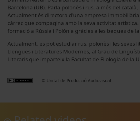
Barcelona (UB). Parla polonès i rus, a més del català, 
Actualment és directora d'una empresa immobiliària
càrrec que compagina amb la seva activitat artística.
formació a Rússia i Polònia gràcies a les beques de la
Actualment, es pot estudiar rus, polonès i les seves l
Llengües i Literatures Modernes, al Grau de Lingüísti
Literaris que imparteix la Facultat de Filologia de la U
© Unitat de Producció Audiovisual
Related videos