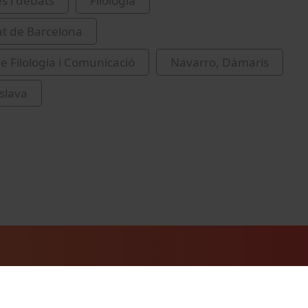
es i debats
Filologia
at de Barcelona
de Filologia i Comunicació
Navarro, Dàmaris
eslava