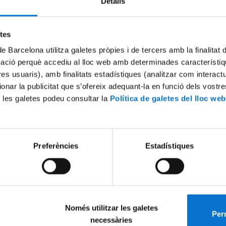
Detalls
etes
de Barcelona utilitza galetes pròpies i de tercers amb la finalitat
mació perquè accediu al lloc web amb determinades característiq
tres usuaris), amb finalitats estadístiques (analitzar com interac
ionar la publicitat que s’ofereix adequant-la en funció dels vostr
 les galetes podeu consultar la
Política de galetes del lloc web
Preferències
Estadístiques
Només utilitzar les galetes
Perm
necessàries