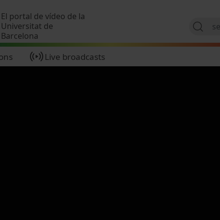
Skip to main content
El portal de vídeo de la
Universitat de
Barcelona
ions
Live broadcasts