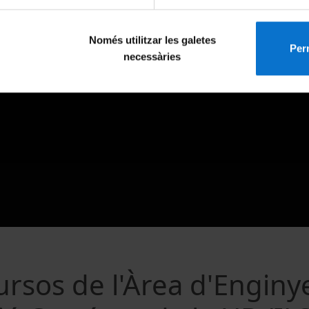
Només utilitzar les galetes
Perm
necessàries
ursos de l'Àrea d'Enginy