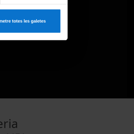
etre totes les galetes
eria