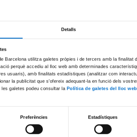
Try again
Detalls
etes
de Barcelona utilitza galetes pròpies i de tercers amb la finalitat
mació perquè accediu al lloc web amb determinades característiq
tres usuaris), amb finalitats estadístiques (analitzar com interac
ionar la publicitat que s’ofereix adequant-la en funció dels vostr
 les galetes podeu consultar la
Política de galetes del lloc web
Preferències
Estadístiques