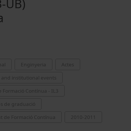
3-UB)
a
nal
Enginyeria
Actes
and institutional events
de Formació Contínua - IL3
s de graduació
tut de Formació Contínua
2010-2011