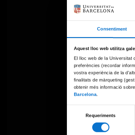
Consentiment
Aquest lloc web utilitza gal
El lloc web de la Universitat 
preferències (recordar infor
vostra experiència de la d’al
finalitats de màrqueting (gest
obtenir més informació sobre
Barcelona
.
Selecció
Requeriments
de
consentiment