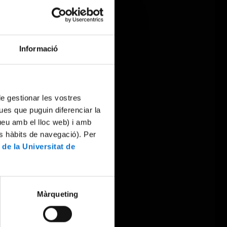
Informació
 de gestionar les vostres
ues que puguin diferenciar la
tueu amb el lloc web) i amb
es hàbits de navegació). Per
 de la Universitat de
Màrqueting