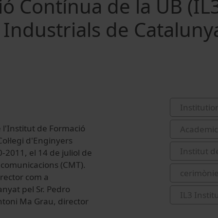
ció Contínua de la UB (IL
rs Industrials de Cataluny
Institutio
 l'Institut de Formació
Academic 
Col·legi d'Enginyers
Institut 
2011, el 14 de juliol de
lecomunicacions (CMT).
cerimònie
l rector com a
nyat pel Sr. Pedro
IL3 Insti
 Antoni Ma Grau, director