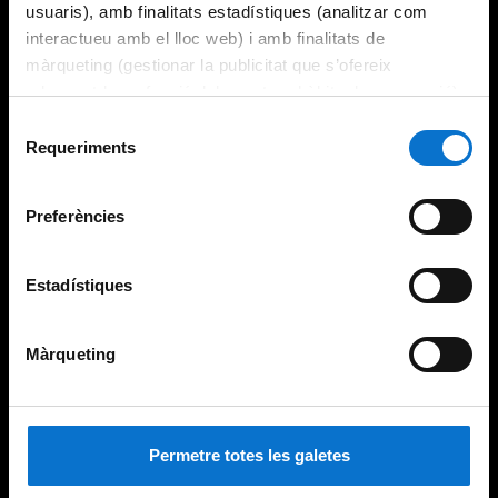
usuaris), amb finalitats estadístiques (analitzar com
interactueu amb el lloc web) i amb finalitats de
màrqueting (gestionar la publicitat que s’ofereix
adequant-la en funció dels vostres hàbits de navegació).
Per obtenir més informació sobre les galetes podeu
Selecció
consultar la
Política de galetes del lloc web de la
Requeriments
de
Universitat de Barcelona
.
consentiment
Preferències
Estadístiques
Màrqueting
Permetre totes les galetes