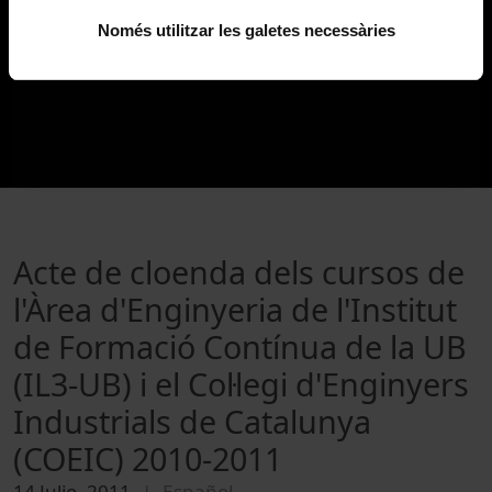
Només utilitzar les galetes necessàries
Acte de cloenda dels cursos de
l'Àrea d'Enginyeria de l'Institut
de Formació Contínua de la UB
(IL3-UB) i el Col·legi d'Enginyers
Industrials de Catalunya
(COEIC) 2010-2011
14 Julio, 2011
Español