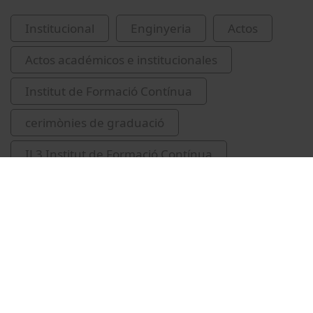
Institucional
Enginyeria
Actos
Actos académicos e institucionales
Institut de Formació Contínua
cerimònies de graduació
IL3 Institut de Formació Contínua
2010-2011