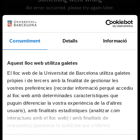
An error occurred, please try again later.
Try again
Consentiment
Detalls
Informació
Aquest lloc web utilitza galetes
El lloc web de la Universitat de Barcelona utilitza galetes
pròpies i de tercers amb la finalitat de gestionar les
vostres preferències (recordar informació perquè accediu
al lloc web amb determinades característiques que
puguin diferenciar la vostra experiència de la d’altres
usuaris), amb finalitats estadístiques (analitzar com
interactueu amb el lloc web) i amb finalitats de
màrqueting (gestionar la publicitat que s’ofereix
adequant-la en funció dels vostres hàbits de navegació).