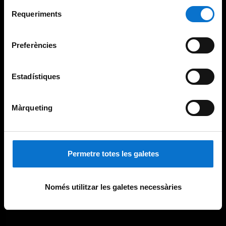
Per obtenir més informació sobre les galetes podeu
Selecció
consultar la
Política de galetes del lloc web de la
Requeriments
de
Universitat de Barcelona
.
consentiment
Preferències
Estadístiques
Màrqueting
Permetre totes les galetes
Només utilitzar les galetes necessàries