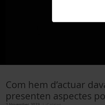
Com hem d’actuar dava
presenten aspectes po
2 November, 2023
Catalan