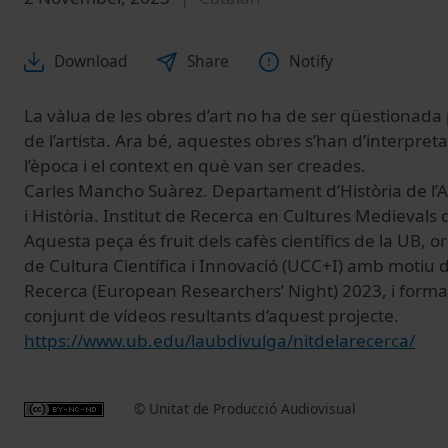
Download
Share
Notify
La vàlua de les obres d’art no ha de ser qüestionada
de l’artista. Ara bé, aquestes obres s’han d’interpret
l’època i el context en què van ser creades.
Carles Mancho Suàrez. Departament d’Història de l’Ar
i Història. Institut de Recerca en Cultures Medievals 
Aquesta peça és fruit dels cafès científics de la UB, o
de Cultura Científica i Innovació (UCC+I) amb motiu d
Recerca (European Researchers’ Night) 2023, i form
conjunt de vídeos resultants d’aquest projecte.
https://www.ub.edu/laubdivulga/nitdelarecerca/
© Unitat de Producció Audiovisual