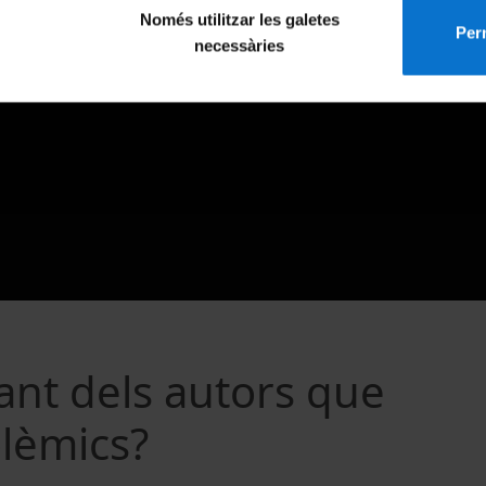
Només utilitzar les galetes
Perm
necessàries
nt dels autors que
lèmics?