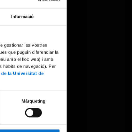
Informació
 de gestionar les vostres
ues que puguin diferenciar la
tueu amb el lloc web) i amb
es hàbits de navegació). Per
 de la Universitat de
Màrqueting