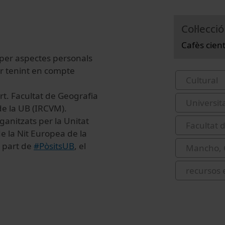
Col·lecció
Cafès cien
 per aspectes personals
ar tenint en compte
Cultural
t. Facultat de Geografia
Universit
de la UB (IRCVM).
rganitzats per la Unitat
Facultat d
e la Nit Europea de la
a part de
#PòsitsUB
, el
Mancho, 
recursos 