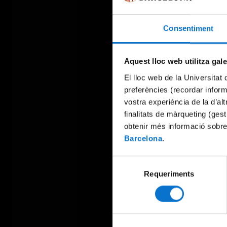
Consentiment
Aquest lloc web utilitza gal
El lloc web de la Universitat 
preferències (recordar infor
vostra experiència de la d’al
finalitats de màrqueting (gest
obtenir més informació sobre
Barcelona
.
Selecció
Requeriments
de
consentiment