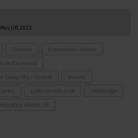
tífics UB 2023
Ciències
Entrevistes i debats
at de Barcelona
e Geografia i Història
autoria
Carles
cafès científics UB
UBDivulga
educatius oberts UB