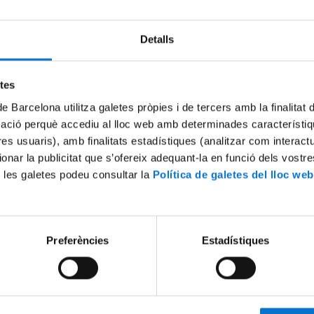
Detalls
Try again
etes
de Barcelona utilitza galetes pròpies i de tercers amb la finalitat
mació perquè accediu al lloc web amb determinades característiq
tres usuaris), amb finalitats estadístiques (analitzar com interac
ionar la publicitat que s’ofereix adequant-la en funció dels vostr
 les galetes podeu consultar la
Política de galetes del lloc web
Preferències
Estadístiques