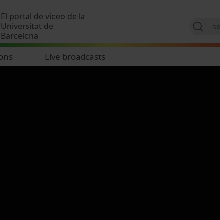
Skip to main content
El portal de vídeo de la
Universitat de
Barcelona
ions
Live broadcasts