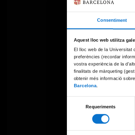
Consentiment
Aquest lloc web utilitza gal
El lloc web de la Universitat 
preferències (recordar infor
vostra experiència de la d’al
finalitats de màrqueting (gest
obtenir més informació sobre
Barcelona
.
Selecció
Requeriments
de
consentiment