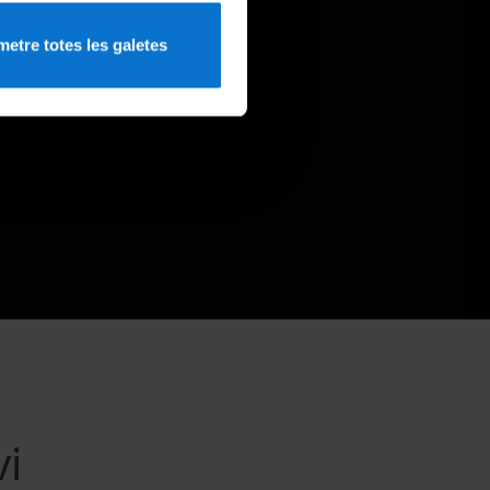
etre totes les galetes
vi