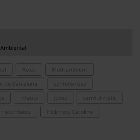
 Ambiental
nal
Actes
Medi ambient
at de Barcelona
conferències
os
infants
joves
canvi climàtic
n els infants
Hickman, Caroline