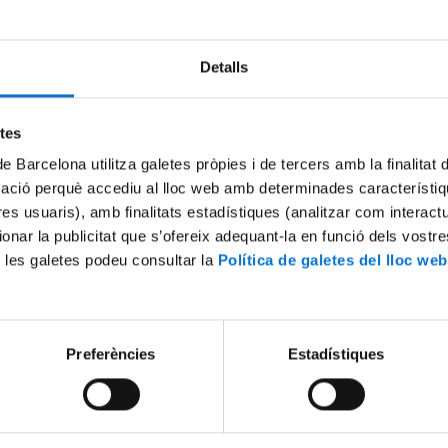
Detalls
Try again
etes
de Barcelona utilitza galetes pròpies i de tercers amb la finalitat
mació perquè accediu al lloc web amb determinades característiq
tres usuaris), amb finalitats estadístiques (analitzar com interac
ionar la publicitat que s’ofereix adequant-la en funció dels vostr
 les galetes podeu consultar la
Política de galetes del lloc web
Preferències
Estadístiques