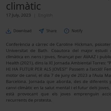
climàtic
17 July, 2023
English
Download
Share
Notify
Conferència a càrrec de Caroline Hickman, psicoter
Universitat de Bath.
Coautora
del major estudi ci
climàtica en nens i joves
,
finançat per AVAAZ i publi
Health
(2021),
dins la XI Jornada Ambiental Torres:
HI HA FUTUR PER ALS JOVES?" Passem a l'acció! Fem 
motor de canvi, el dia 7 de juny de 2023 a l'Aula M
Barcelona. Jornada que aborda, des de diferents pe
canvi climàtic en la salut mental i el futur dels joves,
està provocant que els joves emprenguin acci
recurrents de protesta.