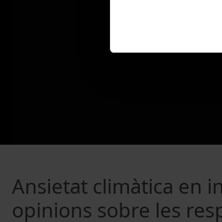
Ansietat climàtica en in
opinions sobre les res