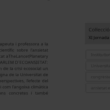
Col·lecció
XI Jornada
apeuta i professora a la
entífic sobre l'ansietat
Institutio
cat
a
The
Lancet
P
lanetary
 “PARLEM D´ECOANSIETAT:
Universit
de la crisi ecosocial un
agna de la Universitat de
congress
rspectives, l’efecte del
 i com l'angoixa climàtica
ansietat e
ons concretes i també