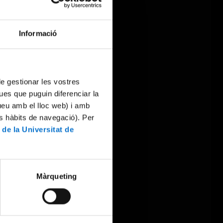
Informació
 de gestionar les vostres
ues que puguin diferenciar la
tueu amb el lloc web) i amb
es hàbits de navegació). Per
 de la Universitat de
Màrqueting