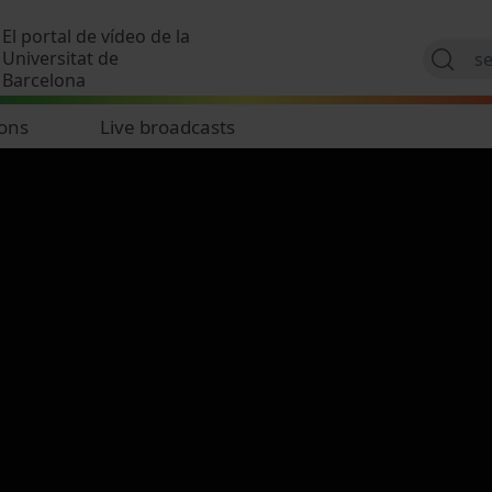
Skip to main content
El portal de vídeo de la
Universitat de
Barcelona
ions
Live broadcasts