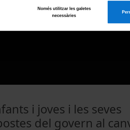
Només utilitzar les galetes
Perm
necessàries
fants i joves i les seves
postes del govern al can