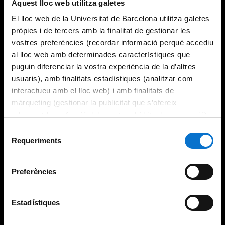
Aquest lloc web utilitza galetes
El lloc web de la Universitat de Barcelona utilitza galetes
pròpies i de tercers amb la finalitat de gestionar les
vostres preferències (recordar informació perquè accediu
al lloc web amb determinades característiques que
puguin diferenciar la vostra experiència de la d’altres
usuaris), amb finalitats estadístiques (analitzar com
interactueu amb el lloc web) i amb finalitats de
màrqueting (gestionar la publicitat que s’ofereix
adequant-la en funció dels vostres hàbits de navegació).
Per obtenir més informació sobre les galetes podeu
Selecció
consultar la
Política de galetes del lloc web de la
Requeriments
de
Universitat de Barcelona
.
consentiment
Preferències
Estadístiques