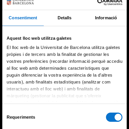
Consentiment
Detalls
Informació
Try again
Aquest lloc web utilitza galetes
El lloc web de la Universitat de Barcelona utilitza galetes
pròpies i de tercers amb la finalitat de gestionar les
vostres preferències (recordar informació perquè accediu
al lloc web amb determinades característiques que
puguin diferenciar la vostra experiència de la d’altres
usuaris), amb finalitats estadístiques (analitzar com
interactueu amb el lloc web) i amb finalitats de
màrqueting (gestionar la publicitat que s’ofereix
adequant-la en funció dels vostres hàbits de navegació).
Per obtenir més informació sobre les galetes podeu
Selecció
consultar la
Política de galetes del lloc web de la
Requeriments
de
Universitat de Barcelona
.
consentiment