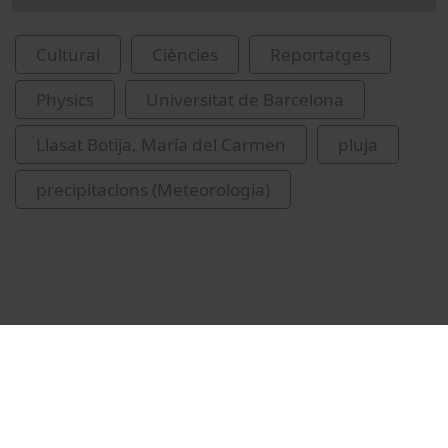
Cultural
Ciències
Reportatges
Physics
Universitat de Barcelona
Llasat Botija, María del Carmen
pluja
precipitacions (Meteorologia)
Related videos