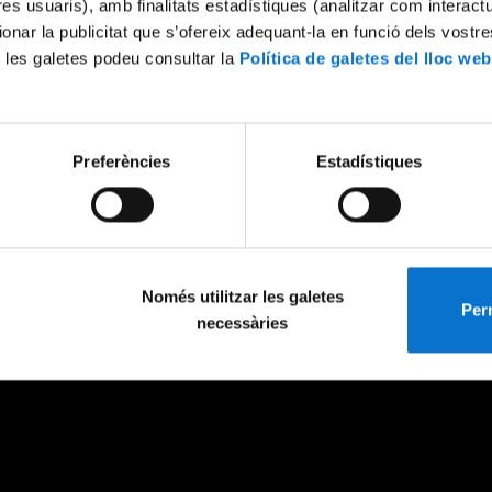
tres usuaris), amb finalitats estadístiques (analitzar com interac
ionar la publicitat que s’ofereix adequant-la en funció dels vostr
 les galetes podeu consultar la
Política de galetes del lloc web
Preferències
Estadístiques
Només utilitzar les galetes
Perm
necessàries