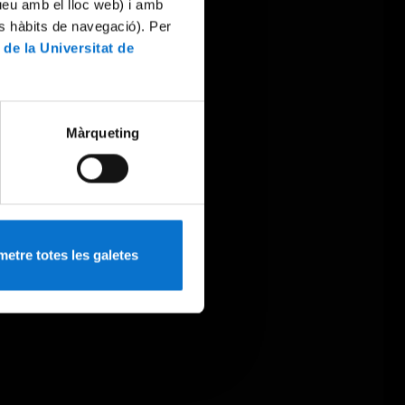
tueu amb el lloc web) i amb
es hàbits de navegació). Per
 de la Universitat de
Màrqueting
etre totes les galetes