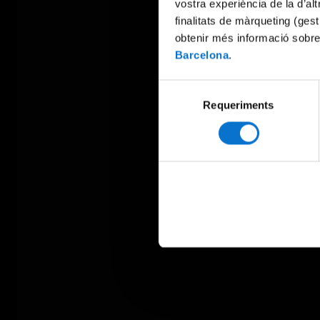
vostra experiència de la d’al
finalitats de màrqueting (gest
obtenir més informació sobre
Barcelona
.
Selecció
Requeriments
de
consentiment