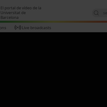
Skip to main content
El portal de vídeo de la
Universitat de
Barcelona
ions
Live broadcasts