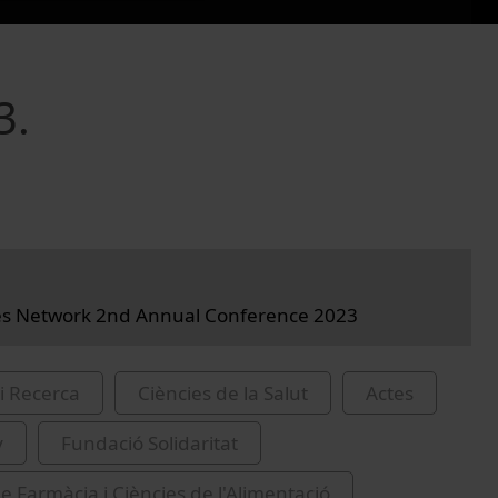
3.
ies Network 2nd Annual Conference 2023
i Recerca
Ciències de la Salut
Actes
y
Fundació Solidaritat
de Farmàcia i Ciències de l'Alimentació