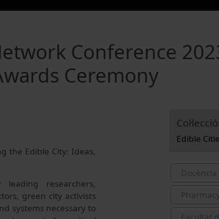
 Network Conference 202
k Awards Ceremony
Col·lecció
Edible Cit
 the Edible City: Ideas,
Docència 
 leading researchers,
Pharmac
tors, green city activists
and systems necessary to
Facultat 