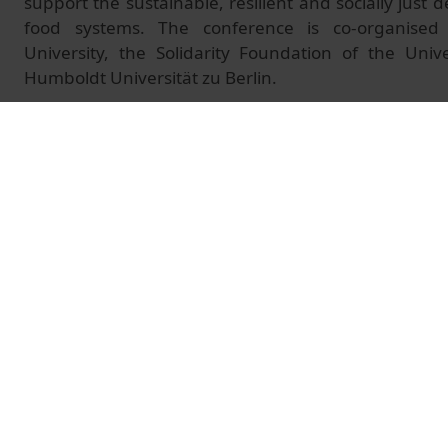
support the sustainable, resilient and socially just d
food systems. The conference is co-organise
University, the Solidarity Foundation of the Univ
Humboldt Universität zu Berlin.
EDIBLE CITIES NETWORK AWARDS CEREMONY
With Montserrat Puig, Vice-Rector for Equal Opp
University of Barcelona
© Unitat de Producció Audiovisual