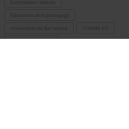
Entrevistes i debats
Education and pedagogy
Universitat de Barcelona
CHARM-EU
Vijge, Marjanneke
Related videos