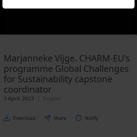
Marjanneke Vijge. CHARM-EU's
programme Global Challenges
for Sustainability capstone
coordinator
3 April, 2023
English
Download
Share
Notify