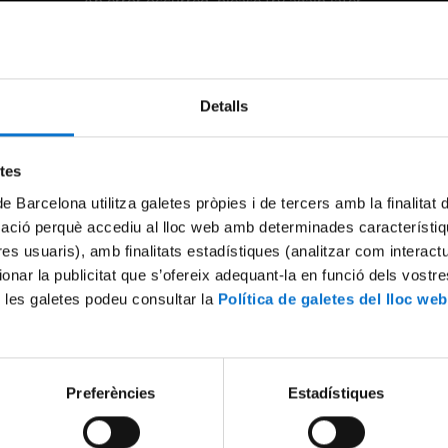
An error occurred, please try again later.
Try again
Detalls
etes
de Barcelona utilitza galetes pròpies i de tercers amb la finalitat
mació perquè accediu al lloc web amb determinades característiq
tres usuaris), amb finalitats estadístiques (analitzar com interac
ionar la publicitat que s’ofereix adequant-la en funció dels vostr
 les galetes podeu consultar la
Política de galetes del lloc web
Preferències
Estadístiques