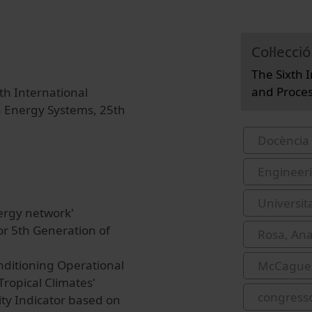
Col·lecció
The Sixth 
and Proces
th International
n Energy Systems, 25th
Docència 
Engineer
Universit
nergy network'
or 5th Generation of
Rosa, Ana
nditioning Operational
McCague,
ropical Climates'
congress
ity Indicator based on