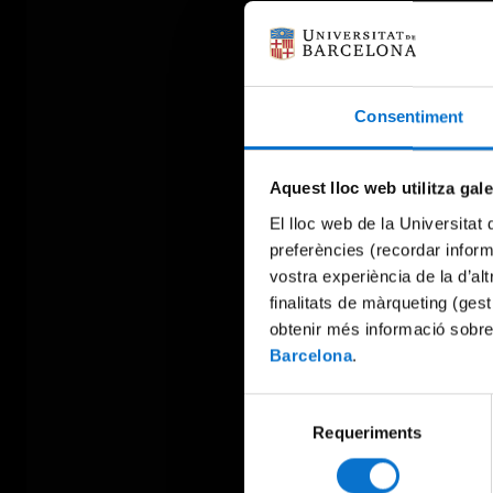
Consentiment
Aquest lloc web utilitza gal
El lloc web de la Universitat 
preferències (recordar infor
vostra experiència de la d’al
finalitats de màrqueting (gest
obtenir més informació sobre
Barcelona
.
Selecció
Requeriments
de
consentiment