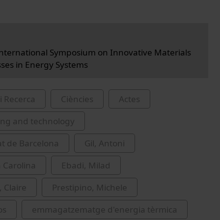
International Symposium on Innovative Materials
ses in Energy Systems
i Recerca
Ciències
Actes
ing and technology
at de Barcelona
Gil, Antoni
 Carolina
Ebadi, Milad
 Claire
Prestipino, Michele
os
emmagatzematge d'energia tèrmica