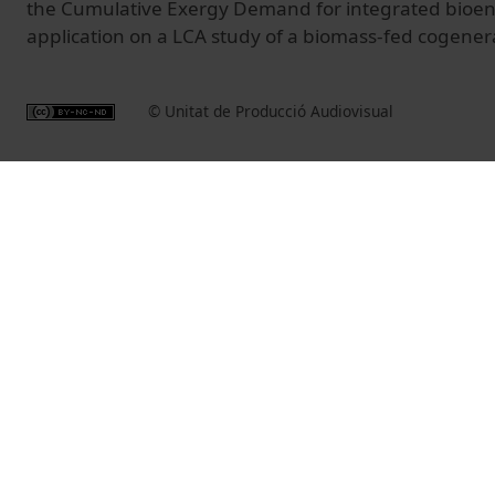
the Cumulative Exergy Demand for integrated bioen
application on a LCA study of a biomass‐fed cogener
© Unitat de Producció Audiovisual
Related videos