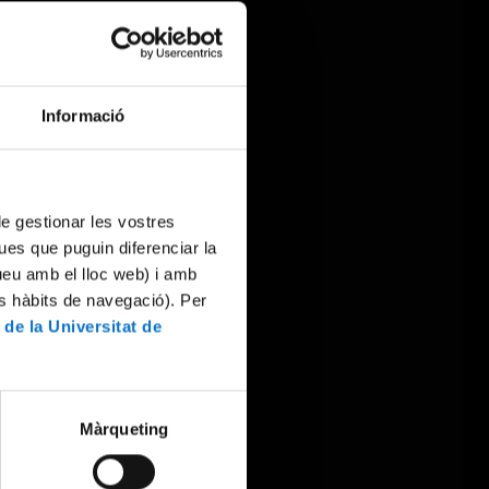
Informació
 de gestionar les vostres
ues que puguin diferenciar la
tueu amb el lloc web) i amb
es hàbits de navegació). Per
 de la Universitat de
Màrqueting