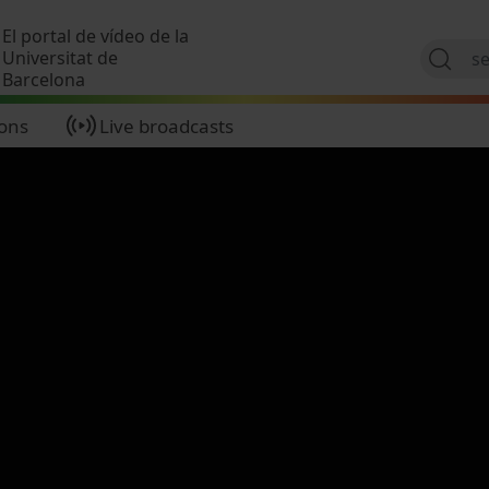
Skip to main content
El portal de vídeo de la
Universitat de
Barcelona
ions
Live broadcasts