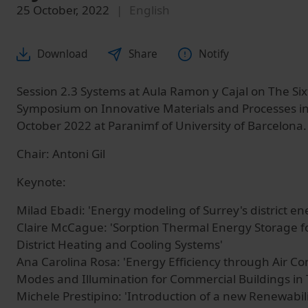
25 October, 2022
English
Download
Share
Notify
Session 2.3 Systems at Aula Ramon y Cajal on The Six
Symposium on Innovative Materials and Processes i
October 2022 at Paranimf of University of Barcelona.
Chair: Antoni Gil
Keynote:
Milad Ebadi: 'Energy modeling of Surrey's district e
Claire McCague: 'Sorption Thermal Energy Storage f
District Heating and Cooling Systems'
Ana Carolina Rosa: 'Energy Efficiency through Air Co
Modes and Illumination for Commercial Buildings in T
Michele Prestipino: 'Introduction of a new Renewabil