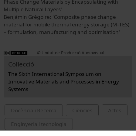
Phase Change Materials by Encapsulating with
Multiple Natural Layers'
Benjámin Grégoire: 'Composite phase change
material for mobile thermal energy storage (M‐TES)
– formulation, manufacturing and optimisation'
© Unitat de Producció Audiovisual
Col·lecció
The Sixth International Symposium on
Innovative Materials and Processes in Energy
Systems
Docència i Recerca
Ciències
Actes
Enginyeria i tecnologia