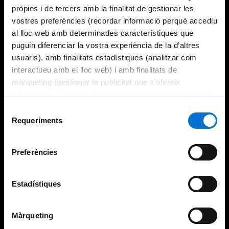
pròpies i de tercers amb la finalitat de gestionar les
vostres preferències (recordar informació perquè accediu
al lloc web amb determinades característiques que
puguin diferenciar la vostra experiència de la d’altres
usuaris), amb finalitats estadístiques (analitzar com
interactueu amb el lloc web) i amb finalitats de
màrqueting (gestionar la publicitat que s’ofereix
adequant-la en funció dels vostres hàbits de navegació).
Per obtenir més informació sobre les galetes podeu
Selecció
consultar la
Política de galetes del lloc web de la
Requeriments
de
Universitat de Barcelona
.
consentiment
Preferències
Estadístiques
Màrqueting