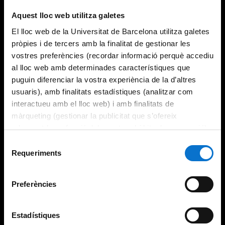
Aquest lloc web utilitza galetes
El lloc web de la Universitat de Barcelona utilitza galetes
pròpies i de tercers amb la finalitat de gestionar les
vostres preferències (recordar informació perquè accediu
al lloc web amb determinades característiques que
puguin diferenciar la vostra experiència de la d’altres
usuaris), amb finalitats estadístiques (analitzar com
interactueu amb el lloc web) i amb finalitats de
màrqueting (gestionar la publicitat que s’ofereix
adequant-la en funció dels vostres hàbits de navegació).
Per obtenir més informació sobre les galetes podeu
Selecció
consultar la
Política de galetes del lloc web de la
Requeriments
de
Universitat de Barcelona
.
consentiment
Preferències
Estadístiques