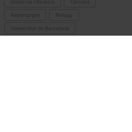
Docència i Recerca
Ciències
Reportatges
Biology
Universitat de Barcelona
Facultat de Biologia
tortugues marines
tortuga babaua
nidificació
Institut de Recerca de la Biodiversitat (IRBio)
Universitat de Barcelona. Centre de Recursos
de Biodiversitat Animal
Cardona Pascual, Luis
Pascual Berniola, Marta
Carreras Huergo, Carlos