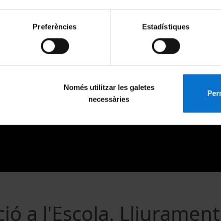
Preferències
Estadístiques
Només utilitzar les galetes
Perm
necessàries
ció a l'Escola. Lliuramen