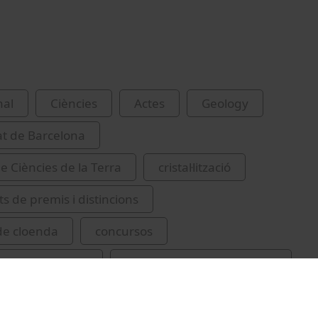
nal
Ciències
Actes
Geology
at de Barcelona
e Ciències de la Terra
cristal·lització
s de premis i distincions
de cloenda
concursos
i Nadal, Gemma
Calvet Pallàs, Maria Teresa
rafia
Alías López, Gemma