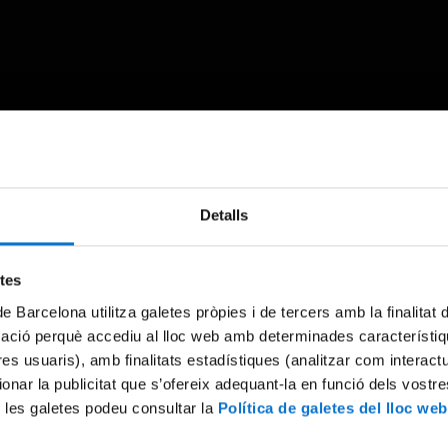
Something went wrong
Detalls
An error occurred, please try again later.
etes
de Barcelona utilitza galetes pròpies i de tercers amb la finalitat
Try again
mació perquè accediu al lloc web amb determinades característiq
tres usuaris), amb finalitats estadístiques (analitzar com interac
ionar la publicitat que s’ofereix adequant-la en funció dels vostr
 les galetes podeu consultar la
Política de galetes del lloc web