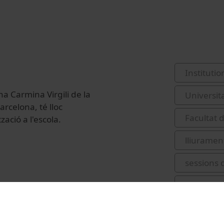
Institutio
na Carmina Virgili de la
Universit
arcelona, té lloc
Facultat d
zació a l'escola.
lliurament
sessions 
Marfany 
cristal·log