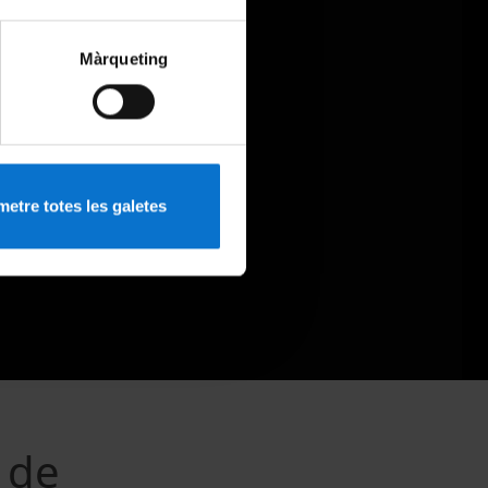
Màrqueting
etre totes les galetes
t de