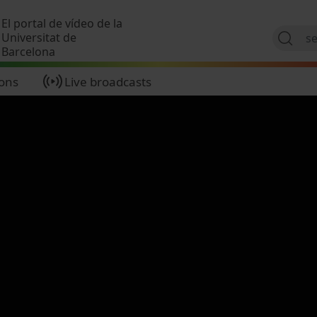
Skip to main content
El portal de vídeo de la
Universitat de
Barcelona
ions
Live broadcasts