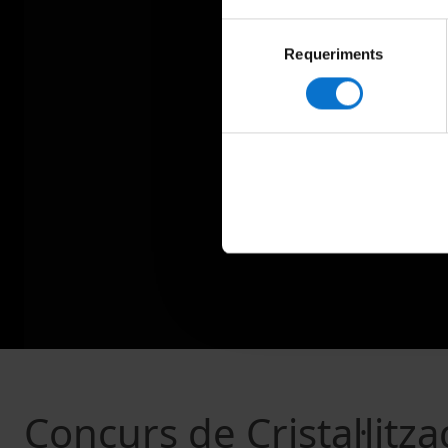
Selecció
Requeriments
de
consentiment
Concurs de Cristal·litza