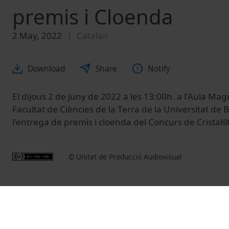
premis i Cloenda
2 May, 2022
Catalan
Download
Share
Notify
El dijous 2 de juny de 2022 a les 13:00h. a l'Aula Mag
Facultat de Ciències de la Terra de la Universitat de B
l'entrega de premis i cloenda del Concurs de Cristal·lit
© Unitat de Producció Audiovisual