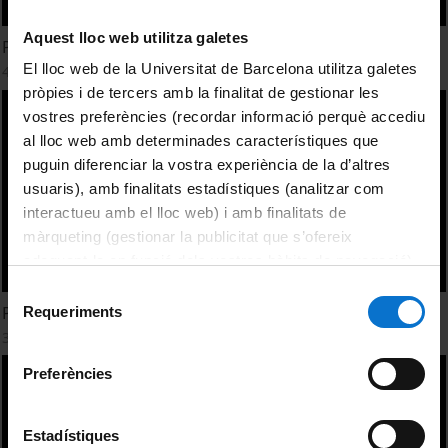
Aquest lloc web utilitza galetes
Premis fotoNat-UB 2020
El lloc web de la Universitat de Barcelona utilitza galetes
4 December, 2020
pròpies i de tercers amb la finalitat de gestionar les
vostres preferències (recordar informació perquè accediu
al lloc web amb determinades característiques que
puguin diferenciar la vostra experiència de la d’altres
usuaris), amb finalitats estadístiques (analitzar com
interactueu amb el lloc web) i amb finalitats de
màrqueting (gestionar la publicitat que s’ofereix
adequant-la en funció dels vostres hàbits de navegació).
Per obtenir més informació sobre les galetes podeu
Selecció
consultar la
Política de galetes del lloc web de la
Premis fotoNat-UB 2019
Requeriments
de
Universitat de Barcelona
.
30 December, 2019
consentiment
Preferències
Estadístiques