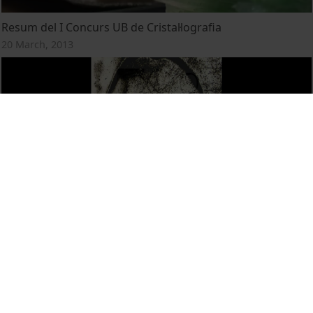
Resum del I Concurs UB de Cristal·lografia
20 March, 2013
L'origen del pensament
28 January, 2013