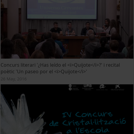
Concurs literari '¿Has leído el <i>Quijote</i>?' i recital
poètic 'Un paseo por el <i>Quijote</i>'
26 May, 2016