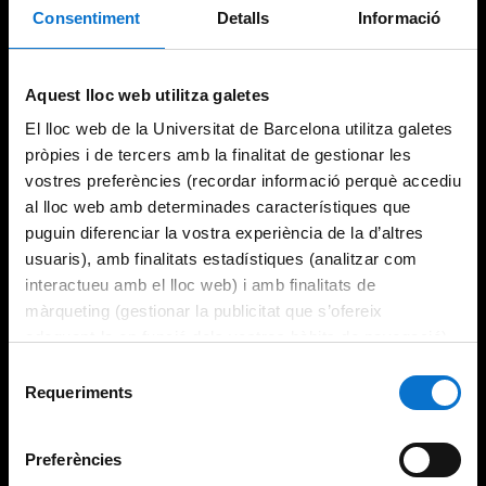
Consentiment
Detalls
Informació
Try again
Aquest lloc web utilitza galetes
El lloc web de la Universitat de Barcelona utilitza galetes
pròpies i de tercers amb la finalitat de gestionar les
vostres preferències (recordar informació perquè accediu
al lloc web amb determinades característiques que
puguin diferenciar la vostra experiència de la d’altres
usuaris), amb finalitats estadístiques (analitzar com
interactueu amb el lloc web) i amb finalitats de
màrqueting (gestionar la publicitat que s’ofereix
adequant-la en funció dels vostres hàbits de navegació).
Per obtenir més informació sobre les galetes podeu
Selecció
consultar la
Política de galetes del lloc web de la
Requeriments
de
Universitat de Barcelona
.
consentiment
Preferències