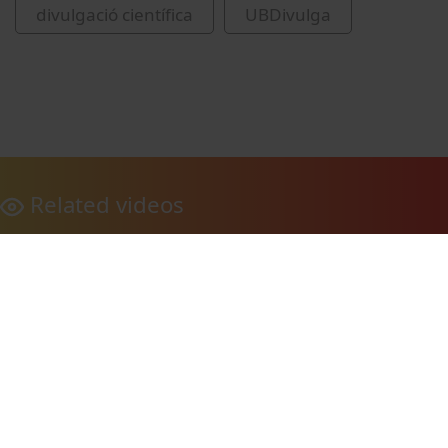
divulgació científica
UBDivulga
Related videos