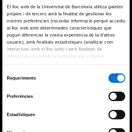
El lloc web de la Universitat de Barcelona utilitza galetes
pròpies i de tercers amb la finalitat de gestionar les
vostres preferències (recordar informació perquè accediu
al lloc web amb determinades característiques que
puguin diferenciar la vostra experiència de la d’altres
usuaris), amb finalitats estadístiques (analitzar com
interactueu amb el lloc web) i amb finalitats de
màrqueting (gestionar la publicitat que s’ofereix
adequant-la en funció dels vostres hàbits de navegació).
Per obtenir més informació sobre les galetes podeu
Selecció
consultar la
Política de galetes del lloc web de la
Requeriments
de
Universitat de Barcelona
.
consentiment
Preferències
Estadístiques