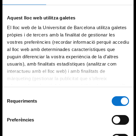
Try again
Aquest lloc web utilitza galetes
El lloc web de la Universitat de Barcelona utilitza galetes
pròpies i de tercers amb la finalitat de gestionar les
vostres preferències (recordar informació perquè accediu
al lloc web amb determinades característiques que
puguin diferenciar la vostra experiència de la d’altres
usuaris), amb finalitats estadístiques (analitzar com
interactueu amb el lloc web) i amb finalitats de
màrqueting (gestionar la publicitat que s’ofereix
adequant-la en funció dels vostres hàbits de navegació).
Per obtenir més informació sobre les galetes podeu
Selecció
consultar la
Política de galetes del lloc web de la
Requeriments
de
Universitat de Barcelona
.
consentiment
Preferències