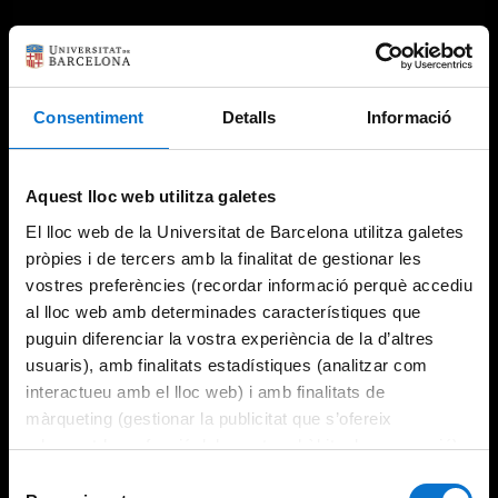
Consentiment
Detalls
Informació
Something went wrong
An error occurred, please try again later.
Aquest lloc web utilitza galetes
El lloc web de la Universitat de Barcelona utilitza galetes
pròpies i de tercers amb la finalitat de gestionar les
vostres preferències (recordar informació perquè accediu
Try again
al lloc web amb determinades característiques que
puguin diferenciar la vostra experiència de la d’altres
usuaris), amb finalitats estadístiques (analitzar com
interactueu amb el lloc web) i amb finalitats de
màrqueting (gestionar la publicitat que s’ofereix
adequant-la en funció dels vostres hàbits de navegació).
Per obtenir més informació sobre les galetes podeu
Selecció