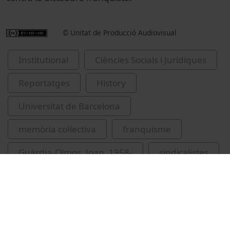
© Unitat de Producció Audiovisual
Institutional
Ciències Socials i Jurídiques
Reportatges
History
Universitat de Barcelona
memòria col·lectiva
franquisme
Guàrdia-Olmos, Joan, 1958-
sindicalistes
homenatges