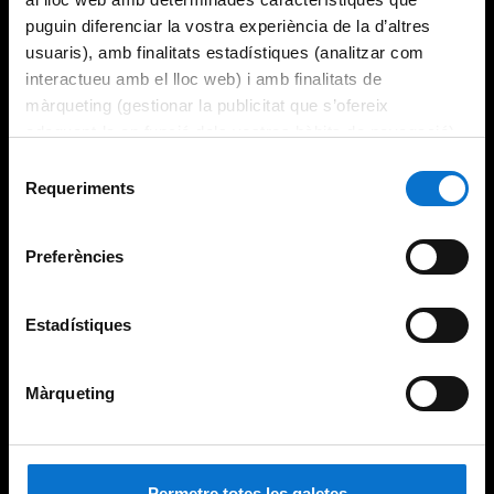
puguin diferenciar la vostra experiència de la d’altres
usuaris), amb finalitats estadístiques (analitzar com
interactueu amb el lloc web) i amb finalitats de
màrqueting (gestionar la publicitat que s’ofereix
adequant-la en funció dels vostres hàbits de navegació).
Per obtenir més informació sobre les galetes podeu
Selecció
consultar la
Política de galetes del lloc web de la
Requeriments
de
Universitat de Barcelona
.
consentiment
Preferències
Estadístiques
Màrqueting
Permetre totes les galetes