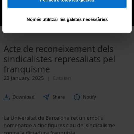
Només utilitzar les galetes necessàries
Acte de reconeixement dels
sindicalistes represaliats pel
franquisme
23 January, 2025
Catalan
Download
Share
Notify
La Universitat de Barcelona ret un emotiu
homenatge a cinc figures clau del sindicalisme
contra la dictadura franquista.