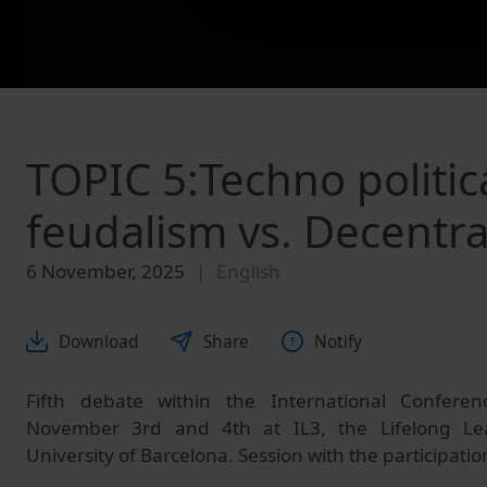
TOPIC 5:Techno politi
feudalism vs. Decentra
6 November, 2025
English
Download
Share
Notify
Fifth debate within the International Confere
November 3rd and 4th at IL3, the Lifelong Lea
University of Barcelona. Session with the participatio