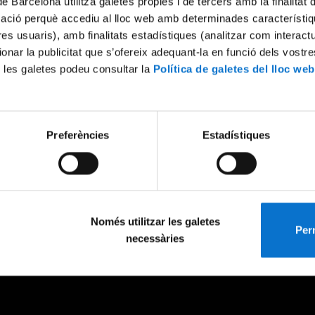
de Barcelona utilitza galetes pròpies i de tercers amb la finalitat
mació perquè accediu al lloc web amb determinades característiq
tres usuaris), amb finalitats estadístiques (analitzar com interac
ionar la publicitat que s’ofereix adequant-la en funció dels vostr
 les galetes podeu consultar la
Política de galetes del lloc web
Preferències
Estadístiques
Només utilitzar les galetes
Perm
necessàries