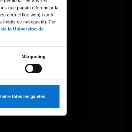
 de gestionar les vostres
ues que puguin diferenciar la
tueu amb el lloc web) i amb
es hàbits de navegació). Per
 de la Universitat de
Màrqueting
etre totes les galetes