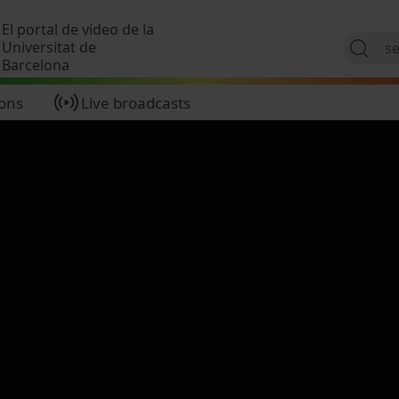
Skip to main content
El portal de vídeo de la
Universitat de
Barcelona
ions
Live broadcasts