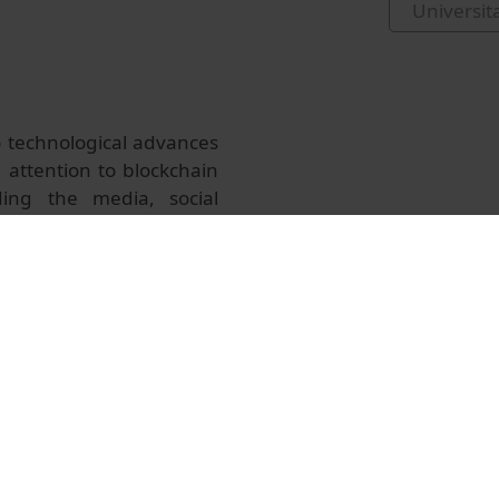
Universit
o technological advances
 attention to blockchain
rding the media, social
 and influence, while
ion. Is the digital age
eignty? Panelists analyze
itics of technological
lenges related to AI