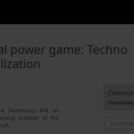
cal power game: Techno
lization
Col·lecció
Democracy4
nce Democracy 4All on
rning Institute of the
Docència 
n of: