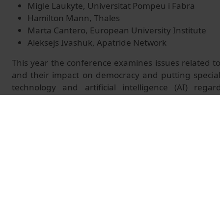
Migle Laukyte, Universitat Pompeu i Fabra
Hamilton Mann, Thales
Marta Cantero, European University Institute
Aleksejs Ivashuk, Apatride Network
This year the conference examines issues related t
and their impact on democracy and putting special
technology and artificial intelligence (AI) rega
networks and governance of societies
A few tech giants concentrate data, wealth,
decentralized networks offer an alternative vis
reinforcing feudal power or enabling citizens’ sover
global dynamics, innovation ethics, and the pol
dependence, among other key political chal
development.
© Unitat de Producció Audiovisual