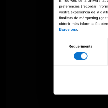
El lloc web de la Universitat 
preferències (recordar infor
vostra experiència de la d’al
finalitats de màrqueting (gest
obtenir més informació sobre
Barcelona
.
Selecció
Requeriments
de
consentiment