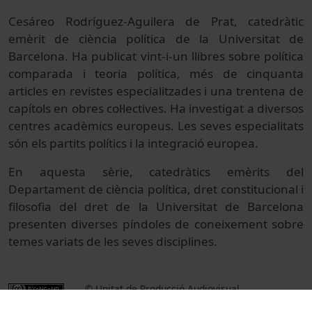
Cesáreo Rodríguez-Aguilera de Prat, catedràtic
emèrit de ciència política de la Universitat de
Barcelona. Ha publicat vint-i-un llibres sobre política
comparada i teoria política, més de cinquanta
articles en revistes especialitzades i una trentena de
capítols en obres col·lectives. Ha investigat a diversos
centres acadèmics europeus. Les seves especialitats
són els partits polítics i la integració europea.
En aquesta sèrie, catedràtics emèrits del
Departament de ciència política, dret constitucional i
filosofia del dret de la Universitat de Barcelona
presenten diverses píndoles de coneixement sobre
temes variats de les seves disciplines.
© Unitat de Producció Audiovisual