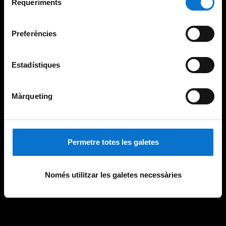
consultar la
Política de galetes del lloc web de la
Requeriments
de
Universitat de Barcelona
.
consentiment
Preferències
Estadístiques
Màrqueting
Permetre totes les galetes
Només utilitzar les galetes necessàries