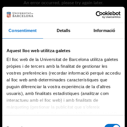
An error occurred, please try again later.
Try again
Consentiment
Detalls
Informació
Aquest lloc web utilitza galetes
El lloc web de la Universitat de Barcelona utilitza galetes
pròpies i de tercers amb la finalitat de gestionar les
vostres preferències (recordar informació perquè accediu
al lloc web amb determinades característiques que
puguin diferenciar la vostra experiència de la d’altres
usuaris), amb finalitats estadístiques (analitzar com
interactueu amb el lloc web) i amb finalitats de
màrqueting (gestionar la publicitat que s’ofereix
adequant-la en funció dels vostres hàbits de navegació).
Per obtenir més informació sobre les galetes podeu
Selecció