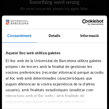
Something went wrong
An error occurred, please try again later.
Try again
Consentiment
Detalls
Informació
Aquest lloc web utilitza galetes
El lloc web de la Universitat de Barcelona utilitza galetes
pròpies i de tercers amb la finalitat de gestionar les
vostres preferències (recordar informació perquè accediu
al lloc web amb determinades característiques que
puguin diferenciar la vostra experiència de la d’altres
usuaris), amb finalitats estadístiques (analitzar com
interactueu amb el lloc web) i amb finalitats de
màrqueting (gestionar la publicitat que s’ofereix
adequant-la en funció dels vostres hàbits de navegació).