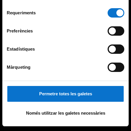
Per obtenir més informació sobre les galetes podeu
Selecció
consultar la
Política de galetes del lloc web de la
Requeriments
de
Universitat de Barcelona
.
consentiment
Preferències
Estadístiques
Màrqueting
Permetre totes les galetes
Només utilitzar les galetes necessàries