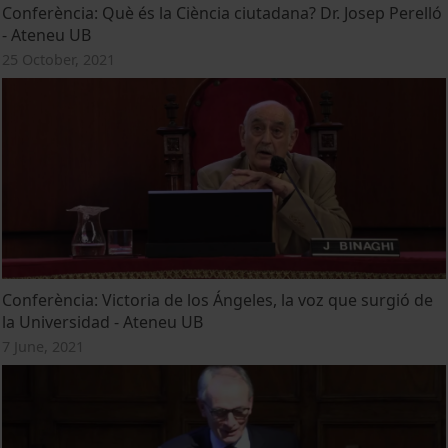
Conferència: Què és la Ciència ciutadana? Dr. Josep Perelló
- Ateneu UB
25 October, 2021
Conferència: Victoria de los Ángeles, la voz que surgió de
la Universidad - Ateneu UB
7 June, 2021