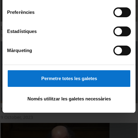
consentiment
Preferències
La Universitat de Cervera (1714-1842)
Estadístiques
18 March, 2026
Màrqueting
Permetre totes les galetes
Només utilitzar les galetes necessàries
Inauguració del curs 2023-2024 de l'Ateneu UB
9 October, 2023