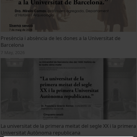
Presència i absència de les dones a la Universitat de
Barcelona
7 May, 2026
La universitat de la primera meitat del segle XX i la primera
Universitat Autònoma republicana