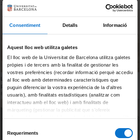
20 April, 2026
Consentiment
Detalls
Informació
Aquest lloc web utilitza galetes
El lloc web de la Universitat de Barcelona utilitza galetes
pròpies i de tercers amb la finalitat de gestionar les
vostres preferències (recordar informació perquè accediu
La Universitat de Barcelona. Del retorn a la ciutat fins al
al lloc web amb determinades característiques que
plantejament de l'autonomia (1840-1914)
puguin diferenciar la vostra experiència de la d’altres
8 April, 2026
usuaris), amb finalitats estadístiques (analitzar com
interactueu amb el lloc web) i amb finalitats de
màrqueting (gestionar la publicitat que s’ofereix
adequant-la en funció dels vostres hàbits de navegació).
Per obtenir més informació sobre les galetes podeu
Selecció
consultar la
Política de galetes del lloc web de la
Requeriments
de
Universitat de Barcelona
.