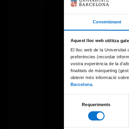
Consentiment
Aquest lloc web utilitza gal
El lloc web de la Universitat 
preferències (recordar infor
vostra experiència de la d’al
finalitats de màrqueting (gest
obtenir més informació sobre
Barcelona
.
Selecció
Requeriments
de
consentiment