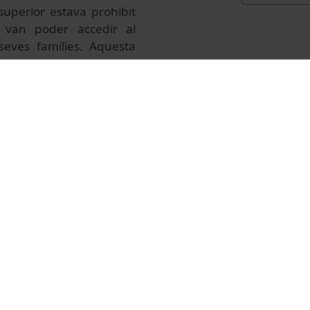
superior estava prohibit
 van poder accedir al
seves famílies. Aquesta
fins que Elena Maseras es
 inicialment, sense poder
s, com també Dolors Aleu i
títol de doctores.
 matrícula en igualtat de
tre una presència més
després d’aquesta data.
o va ser fins a finals del
 tornant paulatinament a
tiva de les dones a la
es revoltes d’estudiants i
ny 1976, de les Primeres
ctualitat les dones són
sitat de Barcelona, de