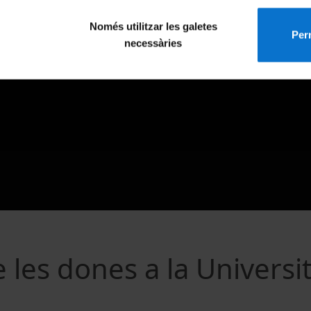
Només utilitzar les galetes
Perm
necessàries
 les dones a la Universi