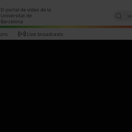
Skip to main content
El portal de vídeo de la
Universitat de
Barcelona
ions
Live broadcasts