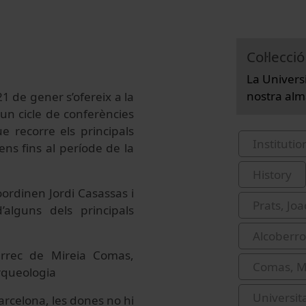
Col·lecció
La Universi
nostra al
21 de gener s’ofereix a la
 un cicle de conferències
e recorre els principals
Institutio
ens fins al període de la
History
oordinen Jordi Casassas i
Prats, Jo
alguns dels principals
Alcoberro 
càrrec de Mireia Comas,
Comas, M
rqueologia
Universit
arcelona, les dones no hi