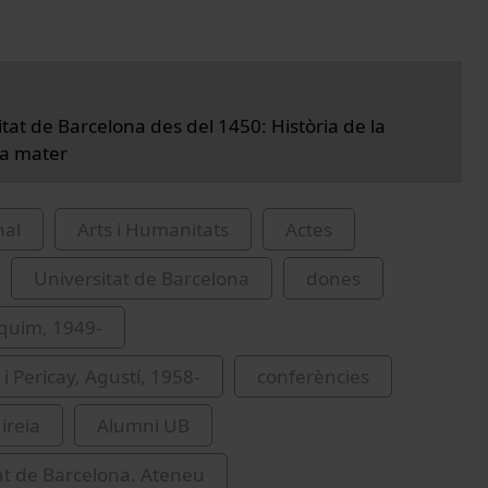
tat de Barcelona des del 1450: Història de la
ma mater
nal
Arts i Humanitats
Actes
Universitat de Barcelona
dones
aquim, 1949-
i Pericay, Agustí, 1958-
conferències
ireia
Alumni UB
at de Barcelona. Ateneu