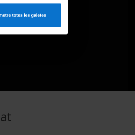
etre totes les galetes
tat