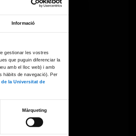
Informació
 de gestionar les vostres
ues que puguin diferenciar la
tueu amb el lloc web) i amb
es hàbits de navegació). Per
 de la Universitat de
Màrqueting