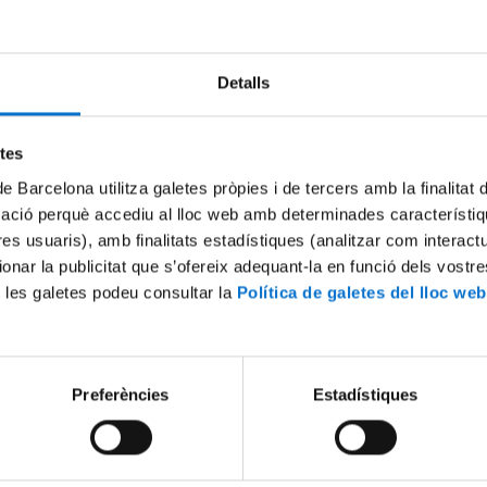
Try again
Detalls
etes
de Barcelona utilitza galetes pròpies i de tercers amb la finalitat
mació perquè accediu al lloc web amb determinades característiq
tres usuaris), amb finalitats estadístiques (analitzar com interac
ionar la publicitat que s’ofereix adequant-la en funció dels vostr
 les galetes podeu consultar la
Política de galetes del lloc web
Preferències
Estadístiques