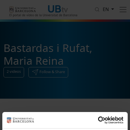
Skip to main content
EN
El portal de vídeo de la Universitat de Barcelona
Bastardas i Rufat,
Maria Reina
2
videos
Follow & Share
Sort