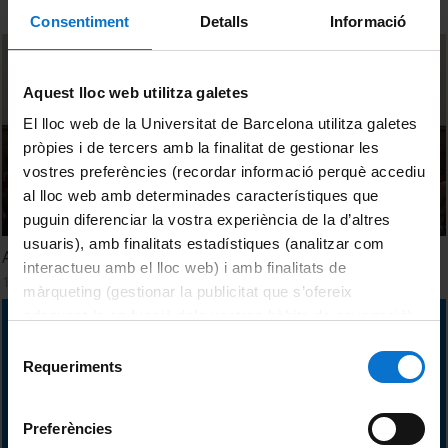
Consentiment
Detalls
Informació
Aquest lloc web utilitza galetes
El lloc web de la Universitat de Barcelona utilitza galetes
pròpies i de tercers amb la finalitat de gestionar les
vostres preferències (recordar informació perquè accediu
al lloc web amb determinades característiques que
puguin diferenciar la vostra experiència de la d’altres
usuaris), amb finalitats estadístiques (analitzar com
Acte institucional en record de la Dra. Gemma Avenoza
interactueu amb el lloc web) i amb finalitats de
11 January, 2022
màrqueting (gestionar la publicitat que s’ofereix
adequant-la en funció dels vostres hàbits de navegació).
Per obtenir més informació sobre les galetes podeu
Selecció
consultar la
Política de galetes del lloc web de la
Requeriments
de
Universitat de Barcelona
.
consentiment
Preferències