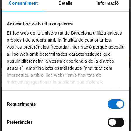
Consentiment
Detalls
Informació
Aquest lloc web utilitza galetes
El lloc web de la Universitat de Barcelona utilitza galetes
pròpies i de tercers amb la finalitat de gestionar les
vostres preferències (recordar informació perquè accediu
al lloc web amb determinades característiques que
puguin diferenciar la vostra experiència de la d’altres
usuaris), amb finalitats estadístiques (analitzar com
Col·loqui I - Moderadora: Roser Marsal Aguilera
interactueu amb el lloc web) i amb finalitats de
8 July, 2019
màrqueting (gestionar la publicitat que s’ofereix
adequant-la en funció dels vostres hàbits de navegació).
Per obtenir més informació sobre les galetes podeu
Selecció
consultar la
Política de galetes del lloc web de la
Requeriments
de
Universitat de Barcelona
.
consentiment
Preferències