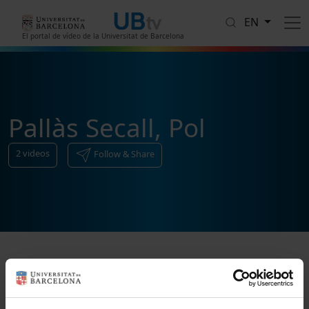
Skip to main content
EN
El portal de vídeo de la Universitat de Barcelona
Pallàs Secall, Pol
2
videos
Follow & Share
Sort