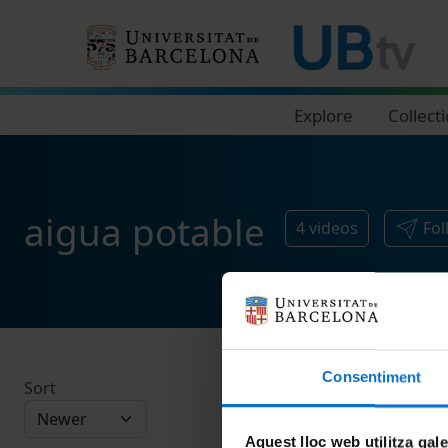
Navegació principal
Explore
Collect
aigua potable
4
videos
Fol
Consentiment
Sort
Aquest lloc web utilitza gal