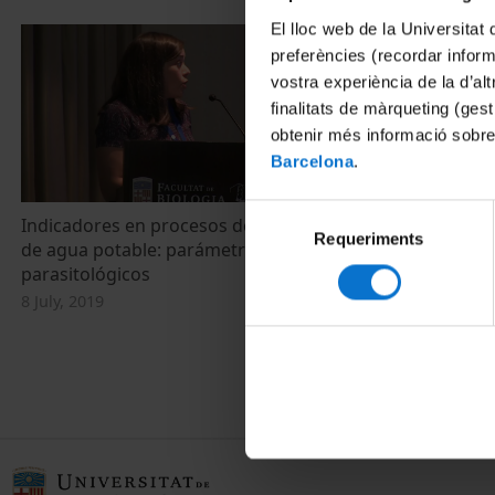
El lloc web de la Universitat 
preferències (recordar infor
vostra experiència de la d’al
finalitats de màrqueting (gest
obtenir més informació sobre
Barcelona
.
Selecció
Indicadores en procesos de tratamiento
Determinació
Requeriments
de
de agua potable: parámetros
Cryptosporid
consentiment
parasitológicos
Giardia spp.
estaciones d
8 July, 2019
potable (ETAP
24 May, 2018