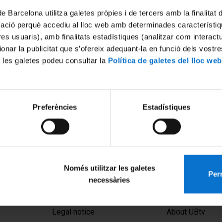
de Barcelona utilitza galetes pròpies i de tercers amb la finalitat
mació perquè accediu al lloc web amb determinades característiq
tres usuaris), amb finalitats estadístiques (analitzar com interac
ionar la publicitat que s’ofereix adequant-la en funció dels vostr
 les galetes podeu consultar la
Política de galetes del lloc web
n de ooquistes de
Development of a MALDI-TO
Preferències
Estadístiques
ium spp. y quistes de
for the identification of dri
 en aguas de proceso de dos
bacteria
e tratamiento de agua
6 June, 2017
). Cristina Dacal Rodríguez
Només utilitzar les galetes
Perm
necessàries
MENÚ PEU 1
PEU 2
Legal notice
About UBtv