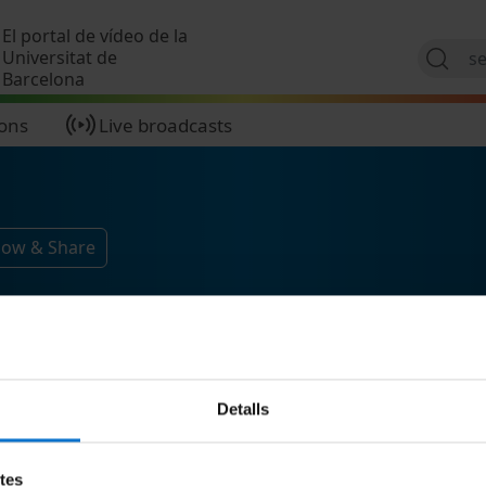
Skip to main content
El portal de vídeo de la
Universitat de
Barcelona
ions
Live broadcasts
low & Share
Detalls
etes