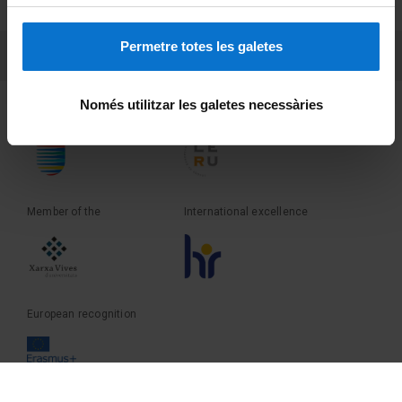
Terms and privacy
Permetre totes les galetes
PEU 3
Contact
Només utilitzar les galetes necessàries
Founder of the
Member of the
Member of the
International excellence
European recognition