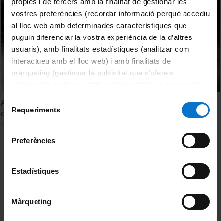
pròpies i de tercers amb la finalitat de gestionar les
vostres preferències (recordar informació perquè accediu
al lloc web amb determinades característiques que
puguin diferenciar la vostra experiència de la d’altres
usuaris), amb finalitats estadístiques (analitzar com
interactueu amb el lloc web) i amb finalitats de
màrqueting (gestionar la publicitat que s’ofereix
adequant-la en funció dels vostres hàbits de navegació).
Per obtenir més informació sobre les galetes podeu
Selecció
Acte de graduació del grau d'Infermeria de la Universitat
consultar la
Política de galetes del lloc web de la
Requeriments
de
de Barcelona 2019
Universitat de Barcelona
.
consentiment
17 June, 2019
Preferències
MENÚ PEU 1
Estadístiques
Legal notice
Cookies
Màrqueting
PEU 2
About UBtv