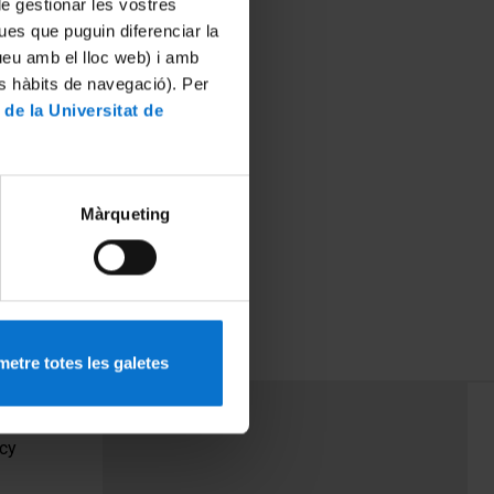
 de gestionar les vostres
ues que puguin diferenciar la
tueu amb el lloc web) i amb
es hàbits de navegació). Per
 de la Universitat de
Màrqueting
promoció del
ersitat de
etre totes les galetes
PEU 3
Contact
cy