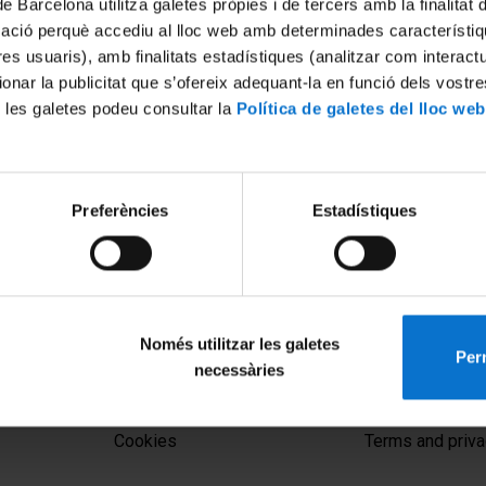
de Barcelona utilitza galetes pròpies i de tercers amb la finalitat
mació perquè accediu al lloc web amb determinades característiq
tres usuaris), amb finalitats estadístiques (analitzar com interac
ionar la publicitat que s’ofereix adequant-la en funció dels vostr
 les galetes podeu consultar la
Política de galetes del lloc web
Preferències
Estadístiques
: Soportes plantares para
Acte de Graduació de la 5a. 
infantil. Siempre es
Grau en Podologia de la Univ
Barcelona. Any 2017
17
29 June, 2017
Només utilitzar les galetes
Perm
necessàries
MENÚ PEU 1
PEU 2
Legal notice
About UBtv
Cookies
Terms and priva