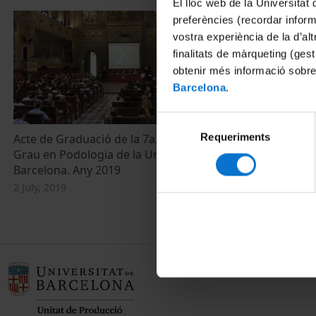
El lloc web de la Universitat 
preferències (recordar infor
vostra experiència de la d’al
finalitats de màrqueting (gest
obtenir més informació sobre
Barcelona
.
Selecció
Requeriments
de
Acte de Graduació de la 7a. promoció del
Mesa redonda
Grau en Podologia de la Universitat de
el pie plano 
consentiment
Barcelona. Any 2019
necesario?
2 July, 2019
18 October, 20