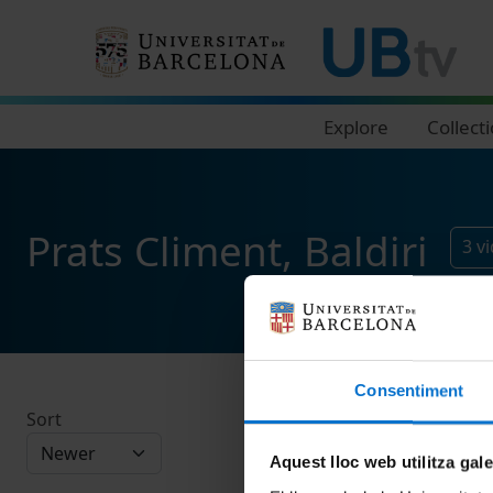
Navegació principal
Explore
Collect
Prats Climent, Baldiri
3
v
Consentiment
Sort
Aquest lloc web utilitza gal