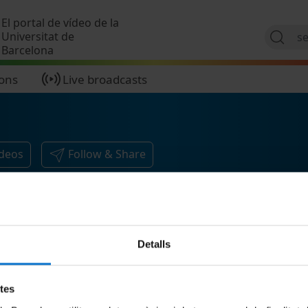
Skip to main content
El portal de vídeo de la
Universitat de
Barcelona
ions
Live broadcasts
ideos
Follow & Share
Detalls
etes