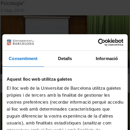
Psicologia"
3 May, 2018
Consentiment
Detalls
Informació
Aquest lloc web utilitza galetes
Homenatge a Z. Bauman 'Pensar el nostre temps'
22 September, 2017
El lloc web de la Universitat de Barcelona utilitza galetes
pròpies i de tercers amb la finalitat de gestionar les
vostres preferències (recordar informació perquè accediu
al lloc web amb determinades característiques que
puguin diferenciar la vostra experiència de la d’altres
usuaris), amb finalitats estadístiques (analitzar com
interactueu amb el lloc web) i amb finalitats de