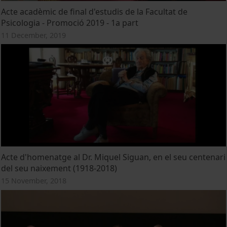
Acte acadèmic de final d'estudis de la Facultat de
Psicologia - Promoció 2019 - 1a part
11 December, 2019
Acte d'homenatge al Dr. Miquel Siguan, en el seu centenari
del seu naixement (1918-2018)
15 November, 2018