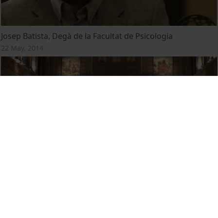
Josep Batista, Degà de la Facultat de Psicologia
22 May, 2014
Acte de graduació dels llicenciats en Psicologia. Promoció
2012 (curs 2011-12)
16 April, 2013