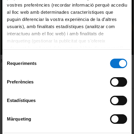
vostres preferències (recordar informació perquè accediu
al lloc web amb determinades característiques que
puguin diferenciar la vostra experiència de la d’altres
usuaris), amb finalitats estadístiques (analitzar com
interactueu amb el lloc web) i amb finalitats de
màrqueting (gestionar la publicitat que s’ofereix
adequant-la en funció dels vostres hàbits de navegació).
Per obtenir més informació sobre les galetes podeu
Selecció
Mediació de conflictes. Facultat de Dret UB
consultar la
Política de galetes del lloc web de la
Requeriments
de
25 April, 2019
Universitat de Barcelona
.
consentiment
Preferències
MENÚ PEU 1
Legal notice
Estadístiques
Cookies
Màrqueting
PEU 2
About UBtv
Terms and privacy