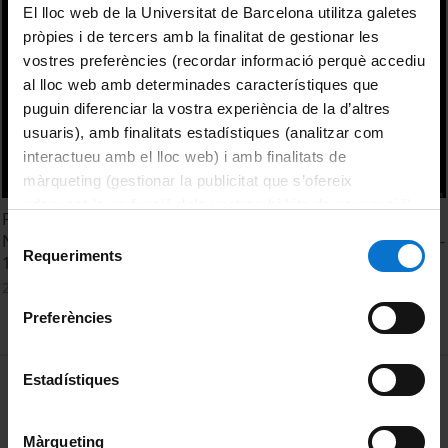
El lloc web de la Universitat de Barcelona utilitza galetes
pròpies i de tercers amb la finalitat de gestionar les
vostres preferències (recordar informació perquè accediu
al lloc web amb determinades característiques que
puguin diferenciar la vostra experiència de la d’altres
usuaris), amb finalitats estadístiques (analitzar com
interactueu amb el lloc web) i amb finalitats de
màrqueting (gestionar la publicitat que s’ofereix
adequant-la en funció dels vostres hàbits de navegació).
Fighting Phantoms of Sertorius: A Comparative History of
Per obtenir més informació sobre les galetes podeu
Selecció
Napoleon's War in Spain and Mexican-American War. 1807-
consultar la
Política de galetes del lloc web de la
Requeriments
de
1848
Universitat de Barcelona
.
consentiment
28 February, 2019
Preferències
MENÚ PEU 1
Estadístiques
Legal notice
Cookies
Màrqueting