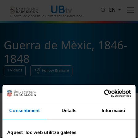
Skip to main content
EN
El portal de vídeo de la Universitat de Barcelona
Guerra de Mèxic, 1846-
1848
1
videos
Follow & Share
Consentiment
Detalls
Informació
Sort
Aquest lloc web utilitza galetes