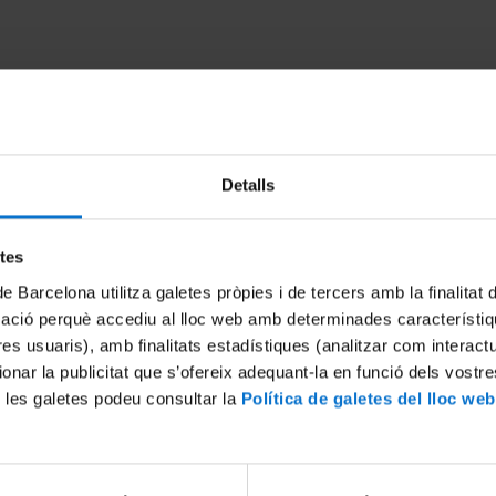
Detalls
etes
de Barcelona utilitza galetes pròpies i de tercers amb la finalitat
. Documental do bairro de
En els marges. Documental d
mació perquè accediu al lloc web amb determinades característiq
r
Baró de Viver
tres usuaris), amb finalitats estadístiques (analitzar com interac
1
4 October, 2011
ionar la publicitat que s’ofereix adequant-la en funció dels vostr
 les galetes podeu consultar la
Política de galetes del lloc web