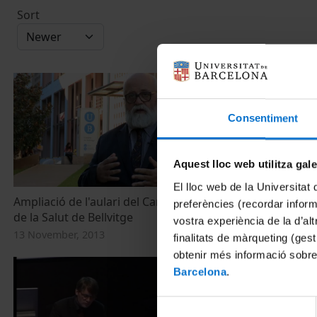
Sort
Consentiment
Aquest lloc web utilitza gal
El lloc web de la Universitat 
Ampliació de l'aulari del Campus Ciències
Nas margens
preferències (recordar infor
de la Salut de Bellvitge
Baró de Vive
vostra experiència de la d’al
13 November, 2013
4 October, 201
finalitats de màrqueting (gest
obtenir més informació sobre
Barcelona
.
Selecció