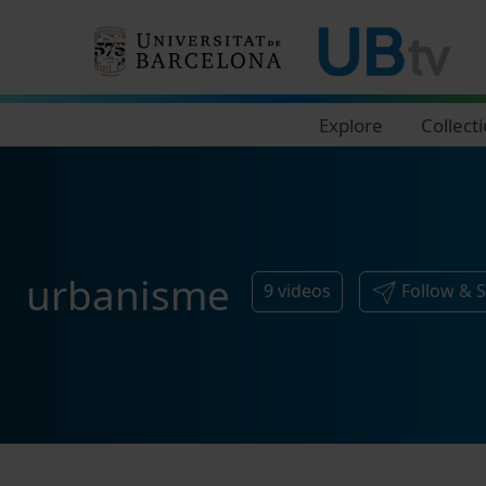
Navegació principal
Explore
Collect
urbanisme
9
videos
Follow & 