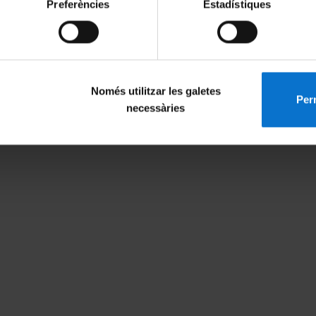
Preferències
Estadístiques
II: On Creative and
Plenary Session II: Urban
Managers
competitiveness and the cre
Només utilitzar les galetes
economy by Zoltan Kovacs
Perm
necessàries
28 May, 2010