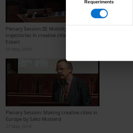
Requeriments
de
consentiment
Plenary Session III: Mobility and personal
Round Table 
trajectories in creative cities by Denis
Knowledge 
Eckert
28 May, 2010
29 May, 2010
Plenary Session: Making creative cities in
Europe by Sako Musterd
27 May, 2010