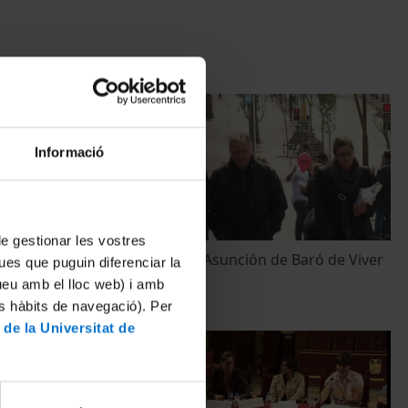
Informació
 de gestionar les vostres
el barri de
Rambla Ciutat Asunción de Baró de Viver
ues que puguin diferenciar la
8 April, 2011
tueu amb el lloc web) i amb
es hàbits de navegació). Per
 de la Universitat de