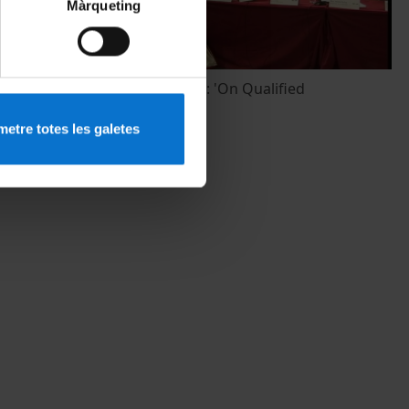
Màrqueting
Round Table III: 'On Qualified
ative
Immigrants'
etre totes les galetes
28 May, 2010