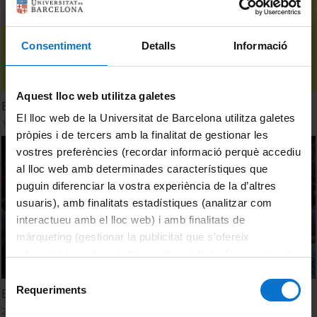
Consentiment
Detalls
Informació
Aquest lloc web utilitza galetes
Els Vespres d'Hivern 2018
El lloc web de la Universitat de Barcelona utilitza galetes
1 April, 2018
pròpies i de tercers amb la finalitat de gestionar les
vostres preferències (recordar informació perquè accediu
al lloc web amb determinades característiques que
puguin diferenciar la vostra experiència de la d’altres
usuaris), amb finalitats estadístiques (analitzar com
interactueu amb el lloc web) i amb finalitats de
màrqueting (gestionar la publicitat que s’ofereix
adequant-la en funció dels vostres hàbits de navegació).
Per obtenir més informació sobre les galetes podeu
Selecció
consultar la
Política de galetes del lloc web de la
Requeriments
Els Vespres de la UB 2017
de
Universitat de Barcelona
.
consentiment
28 July, 2017