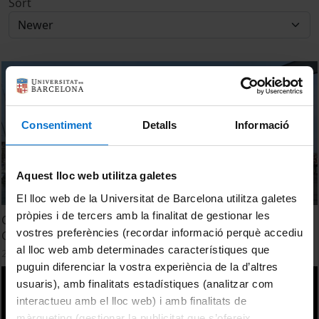
Sort
Consentiment
Detalls
Informació
Aquest lloc web utilitza galetes
El lloc web de la Universitat de Barcelona utilitza galetes
pròpies i de tercers amb la finalitat de gestionar les
Congreso Hispano Latinoamericano de Transtornos de la
vostres preferències (recordar informació perquè accediu
Conducta Alimentaria
al lloc web amb determinades característiques que
27 October, 2016
puguin diferenciar la vostra experiència de la d’altres
usuaris), amb finalitats estadístiques (analitzar com
interactueu amb el lloc web) i amb finalitats de
màrqueting (gestionar la publicitat que s’ofereix