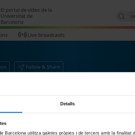
Skip to main content
El portal de vídeo de la
Universitat de
Barcelona
ions
Live broadcasts
eos
Follow & Share
Detalls
etes
de Barcelona utilitza galetes pròpies i de tercers amb la finalitat