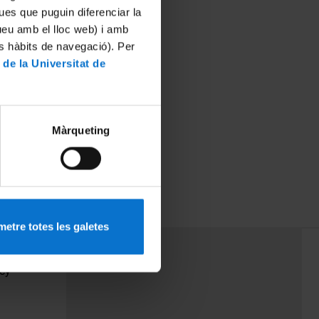
ues que puguin diferenciar la
tueu amb el lloc web) i amb
es hàbits de navegació). Per
 de la Universitat de
Màrqueting
etre totes les galetes
PEU 3
Contact
cy