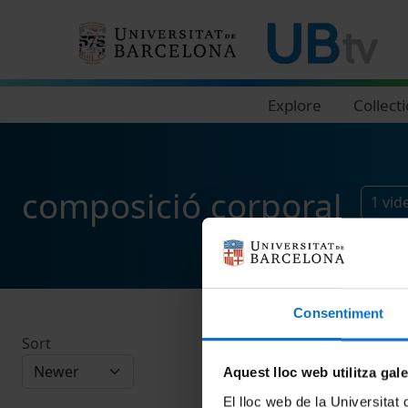
Navegació principal
Explore
Collect
composició corporal
1
vid
Consentiment
Sort
Aquest lloc web utilitza gal
El lloc web de la Universitat 