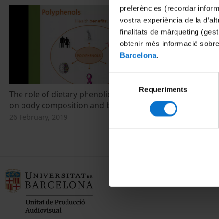
preferències (recordar infor
vostra experiència de la d’al
finalitats de màrqueting (gest
obtenir més informació sobre
Barcelona
.
Selecció
Requeriments
de
The role of dietary phenolic compounds
consentiment
on body composition and body weight
26 February, 2019