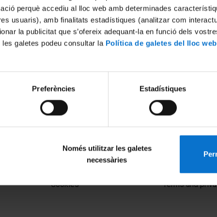
mació perquè accediu al lloc web amb determinades característiq
tres usuaris), amb finalitats estadístiques (analitzar com interac
ionar la publicitat que s’ofereix adequant-la en funció dels vostr
 les galetes podeu consultar la
Política de galetes del lloc web
Preferències
Estadístiques
Només utilitzar les galetes
Perm
necessàries
MENÚ PEU 1
PEU 2
Legal notice
About UBtv
Cookies
Terms and priva