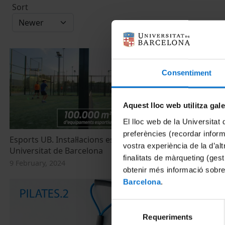
Sort
Consentiment
Aquest lloc web utilitza gal
El lloc web de la Universitat 
preferències (recordar infor
Esports UB. Instal·lacions esportives de la
El Servei d'E
vostra experiència de la d’al
Universitat de Barcelona
lluita contra 
finalitats de màrqueting (gest
9 February, 2024
10 February, 2
obtenir més informació sobre
Barcelona
.
Selecció
Requeriments
de