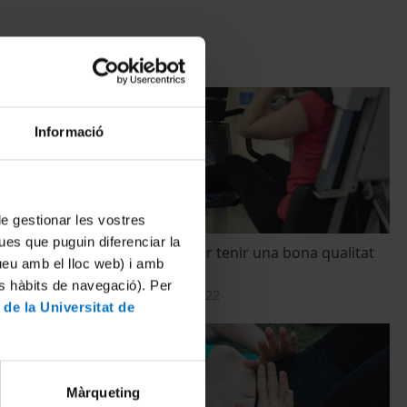
Informació
 de gestionar les vostres
ues que puguin diferenciar la
a les
Sigues actiu per tenir una bona qualitat
tueu amb el lloc web) i amb
de vida
es hàbits de navegació). Per
30 November, 2022
 de la Universitat de
Màrqueting