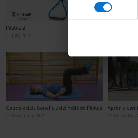
consentiment
Pilates.2
Zumba
15 July, 2022
15 July, 2022
Gaudeix dels beneficis del mètode Pilates
Aprèn a cami
10 December, 2021
10 December, 