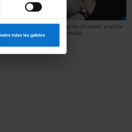
nar o per fer
Tingues cura del teu sòl pelvià i practica
exercicis hipopressius.
etre totes les galetes
10 December, 2021