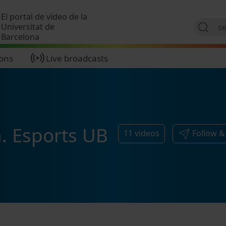
Skip to main content
El portal de vídeo de la
Universitat de
Barcelona
ions
Live broadcasts
a. Esports UB
11
videos
Follow &