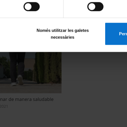
Reforça els genolls per cami
Només utilitzar les galetes
altres activitats
Perm
necessàries
10 December, 2021
nar de manera saludable
2021