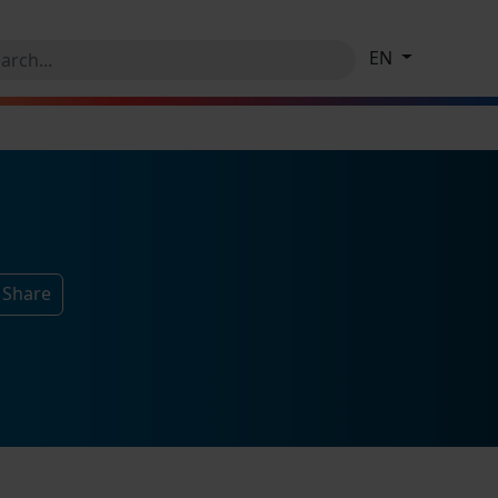
EN
 Share