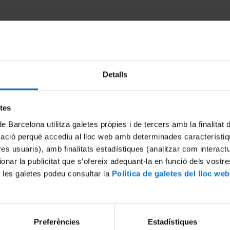
Detalls
etes
de Barcelona utilitza galetes pròpies i de tercers amb la finalitat
mació perquè accediu al lloc web amb determinades característiq
sports de la UB se suma en la
Acte de Reconeixement als i 
tres usuaris), amb finalitats estadístiques (analitzar com interac
el càncer
esportistes UB. Curs 2021-22
ionar la publicitat que s’ofereix adequant-la en funció dels vostr
023
16 January, 2023
 les galetes podeu consultar la
Política de galetes del lloc web
Preferències
Estadístiques