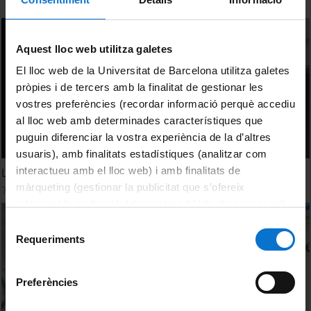
Aquest lloc web utilitza galetes
El lloc web de la Universitat de Barcelona utilitza galetes
pròpies i de tercers amb la finalitat de gestionar les
vostres preferències (recordar informació perquè accediu
al lloc web amb determinades característiques que
puguin diferenciar la vostra experiència de la d’altres
usuaris), amb finalitats estadístiques (analitzar com
interactueu amb el lloc web) i amb finalitats de
La Català: matemàtica i astrònoma pionera
màrqueting (gestionar la publicitat que s’ofereix
7 February, 2024
adequant-la en funció dels vostres hàbits de navegació).
Per obtenir més informació sobre les galetes podeu
Selecció
consultar la
Política de galetes del lloc web de la
Requeriments
de
Universitat de Barcelona
.
consentiment
Preferències