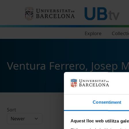
Navegació principal
Explore
Collect
Ventura Ferrero, Josep M
Consentiment
Sort
Aquest lloc web utilitza gal