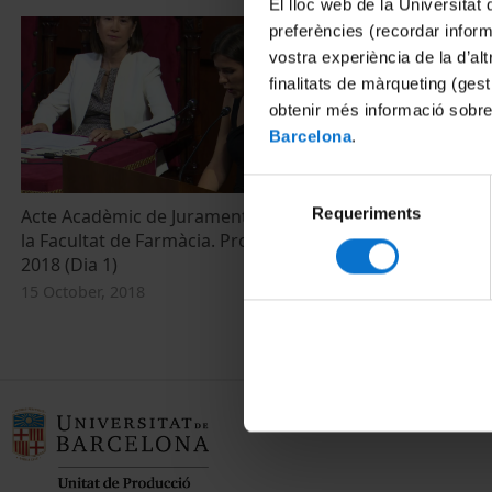
El lloc web de la Universitat 
preferències (recordar infor
vostra experiència de la d’al
finalitats de màrqueting (gest
obtenir més informació sobre
Barcelona
.
Selecció
Requeriments
de
Acte Acadèmic de Jurament Hipocràtic de
la Facultat de Farmàcia. Promoció 2013-
consentiment
2018 (Dia 1)
15 October, 2018