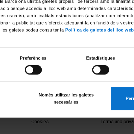
de Barcelona utilitza galetes pròpies i de tercers amb la finalitat
mació perquè accediu al lloc web amb determinades característiq
tres usuaris), amb finalitats estadístiques (analitzar com interac
ionar la publicitat que s’ofereix adequant-la en funció dels vostr
 les galetes podeu consultar la
Política de galetes del lloc web
Preferències
Estadístiques
Només utilitzar les galetes
Perm
necessàries
MENÚ PEU 1
PEU 2
Legal notice
About UBtv
Cookies
Terms and priva