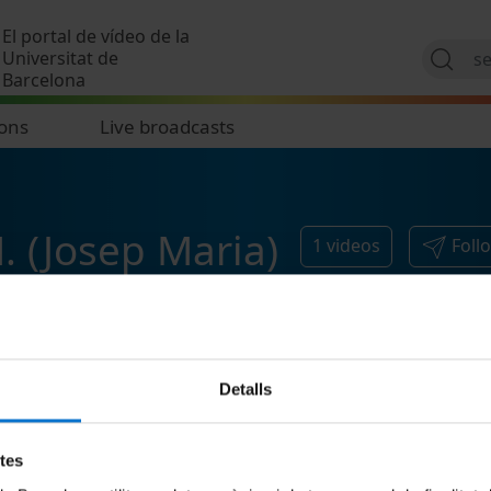
Skip to main content
El portal de vídeo de la
Universitat de
Barcelona
ions
Live broadcasts
. (Josep Maria)
1
videos
Foll
Detalls
etes