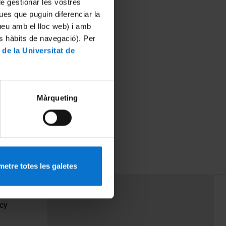
 de gestionar les vostres
ues que puguin diferenciar la
tueu amb el lloc web) i amb
es hàbits de navegació). Per
 de la Universitat de
Màrqueting
etre totes les galetes
PEU 3
Contact
cy