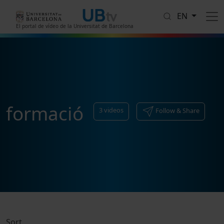
Skip to main content
EN
El portal de vídeo de la Universitat de Barcelona
formació
3
videos
Follow & Share
Sort