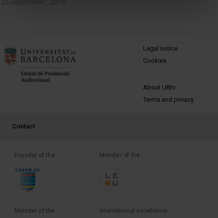
25 September, 2018
MENÚ PEU 1
Legal notice
Cookies
PEU 2
About UBtv
Terms and privacy
PEU 3
Contact
Founder of the
Member of the
Member of the
International excellence