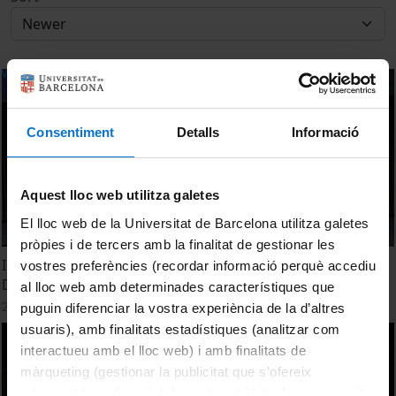
Consentiment
Detalls
Informació
Aquest lloc web utilitza galetes
El lloc web de la Universitat de Barcelona utilitza galetes
pròpies i de tercers amb la finalitat de gestionar les
Implicació institucional sobre la Competència Digital
vostres preferències (recordar informació perquè accediu
Docent a Catalunya
al lloc web amb determinades característiques que
25 September, 2018
puguin diferenciar la vostra experiència de la d’altres
usuaris), amb finalitats estadístiques (analitzar com
interactueu amb el lloc web) i amb finalitats de
màrqueting (gestionar la publicitat que s’ofereix
adequant-la en funció dels vostres hàbits de navegació).