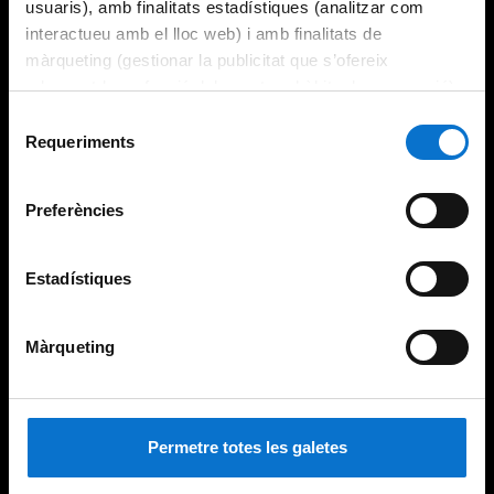
usuaris), amb finalitats estadístiques (analitzar com
interactueu amb el lloc web) i amb finalitats de
màrqueting (gestionar la publicitat que s’ofereix
adequant-la en funció dels vostres hàbits de navegació).
Per obtenir més informació sobre les galetes podeu
Selecció
consultar la
Política de galetes del lloc web de la
Requeriments
de
Universitat de Barcelona
.
consentiment
Preferències
Estadístiques
Màrqueting
Permetre totes les galetes