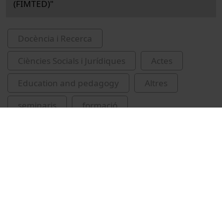
(FIMTED)"
Docència i Recerca
Ciències Socials i Jurídiques
Actes
Education and pedagogy
Altres
seminaris
formació
electrònica digital
formació del professorat