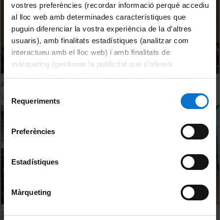
vostres preferències (recordar informació perquè accediu
al lloc web amb determinades característiques que
puguin diferenciar la vostra experiència de la d’altres
usuaris), amb finalitats estadístiques (analitzar com
interactueu amb el lloc web) i amb finalitats de
màrqueting (gestionar la publicitat que s’ofereix
adequant-la en funció dels vostres hàbits de navegació).
Acte del 30è aniversari del CCiTUB
Per obtenir més informació sobre les galetes podeu
Selecció
23 May, 2018
consultar la
Política de galetes del lloc web de la
Requeriments
de
Universitat de Barcelona
.
consentiment
Preferències
Estadístiques
Màrqueting
30è aniversari dels CCiTUB