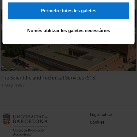
18 May, 2018
Permetre totes les galetes
Només utilitzar les galetes necessàries
The Scientific and Technical Services (STS)
4 May, 1997
MENÚ PEU 1
Legal notice
Cookies