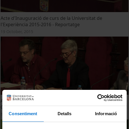
Acte d'Inauguració de curs de la Universitat de
l'Experiència 2015-2016 - Reportatge
19 October, 2015
Acte de final d'estudis dels Graus en Antropologia Social i
Cultural, Geografia i Història de l’Art. Promoció 2015
Consentiment
Detalls
Informació
16 September, 2015