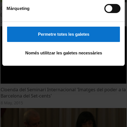
Grau d'Història de l'Art. Facultat de Geografia i Història
Màrqueting
(UB)
25 May, 2015
Permetre totes les galetes
Només utilitzar les galetes necessàries
Cloenda del Seminari Internacional 'Imatges del poder a la
Barcelona del Set-cents'
8 May, 2015