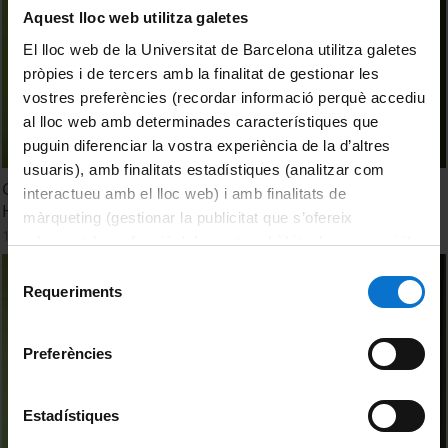
Aquest lloc web utilitza galetes
El lloc web de la Universitat de Barcelona utilitza galetes
pròpies i de tercers amb la finalitat de gestionar les
vostres preferències (recordar informació perquè accediu
al lloc web amb determinades característiques que
puguin diferenciar la vostra experiència de la d’altres
usuaris), amb finalitats estadístiques (analitzar com
Grado de Historia del Arte. Facultad de Geografía e
interactueu amb el lloc web) i amb finalitats de
Historia (UB)
màrqueting (gestionar la publicitat que s’ofereix
10 July, 2015
adequant-la en funció dels vostres hàbits de navegació).
Per obtenir més informació sobre les galetes podeu
Selecció
consultar la
Política de galetes del lloc web de la
Requeriments
de
Universitat de Barcelona
.
consentiment
Preferències
Estadístiques