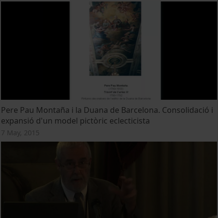
Pere Pau Montaña i la Duana de Barcelona. Consolidació i
expansió d'un model pictòric eclecticista
7 May, 2015