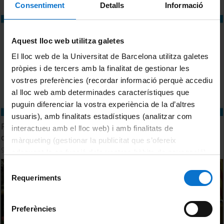
Consentiment
Detalls
Informació
Aquest lloc web utilitza galetes
El lloc web de la Universitat de Barcelona utilitza galetes
pròpies i de tercers amb la finalitat de gestionar les
vostres preferències (recordar informació perquè accediu
al lloc web amb determinades característiques que
puguin diferenciar la vostra experiència de la d’altres
usuaris), amb finalitats estadístiques (analitzar com
Premi Ramon Margalef d'ecologia. Edició 2024. Sessió 9
interactueu amb el lloc web) i amb finalitats de
d'octubre
màrqueting (gestionar la publicitat que s’ofereix
9 October, 2024
adequant-la en funció dels vostres hàbits de navegació).
Per obtenir més informació sobre les galetes podeu
Selecció
consultar la
Política de galetes del lloc web de la
Requeriments
de
Universitat de Barcelona
.
consentiment
Preferències