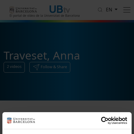
Skip to main content
EN
El portal de vídeo de la Universitat de Barcelona
Traveset, Anna
2
videos
Follow & Share
Sort