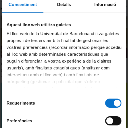
Consentiment
Detalls
Informació
Aquest lloc web utilitza galetes
El lloc web de la Universitat de Barcelona utilitza galetes
pròpies i de tercers amb la finalitat de gestionar les
vostres preferències (recordar informació perquè accediu
al lloc web amb determinades característiques que
puguin diferenciar la vostra experiència de la d’altres
XXXIV Seminari Públic Internacional DUODA. La vaginalitat
usuaris), amb finalitats estadístiques (analitzar com
escollida. Primera jornada
interactueu amb el lloc web) i amb finalitats de
12 May, 2023
màrqueting (gestionar la publicitat que s’ofereix
adequant-la en funció dels vostres hàbits de navegació).
Per obtenir més informació sobre les galetes podeu
Selecció
consultar la
Política de galetes del lloc web de la
Requeriments
de
Universitat de Barcelona
.
consentiment
Preferències