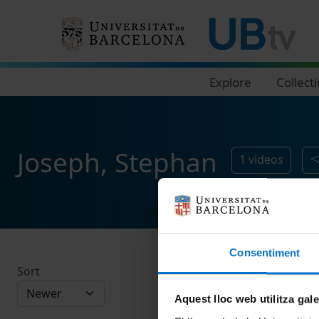
Navegació principal
Explore
Collect
Joseph, Stephan
1
videos
Consentiment
Sort
Aquest lloc web utilitza gal