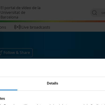
Skip to main content
El portal de vídeo de la
Universitat de
Barcelona
ions
Live broadcasts
Follow & Share
Detalls
etes