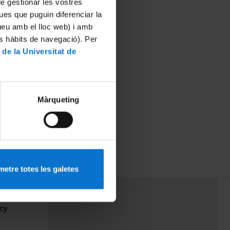
 de gestionar les vostres
ues que puguin diferenciar la
tueu amb el lloc web) i amb
es hàbits de navegació). Per
 de la Universitat de
Màrqueting
etre totes les galetes
PEU 3
Contact
cy