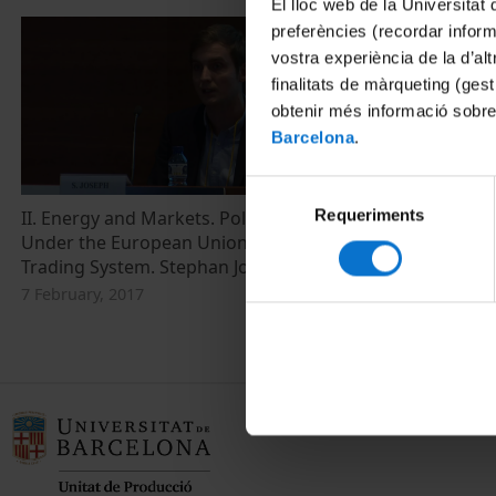
El lloc web de la Universitat 
preferències (recordar infor
vostra experiència de la d’al
finalitats de màrqueting (gest
obtenir més informació sobre
Barcelona
.
Selecció
Requeriments
de
II. Energy and Markets. Policy Stringency
Under the European Union Emission
consentiment
Trading System. Stephan Joseph
7 February, 2017