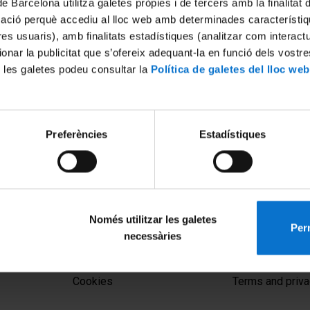
de Barcelona utilitza galetes pròpies i de tercers amb la finalitat
mació perquè accediu al lloc web amb determinades característiq
tres usuaris), amb finalitats estadístiques (analitzar com interac
ionar la publicitat que s’ofereix adequant-la en funció dels vostr
 les galetes podeu consultar la
Política de galetes del lloc web
Preferències
Estadístiques
Només utilitzar les galetes
Perm
necessàries
MENÚ PEU 1
PEU 2
Legal notice
About UBtv
Cookies
Terms and priva